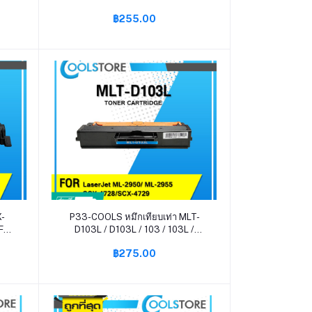
OR
FA88E/415E/fa411 Panasonic KX-
฿255.00
MB1900/2000/2030/2085
DW
หยิบใส่ตะกร้า
X-
P33-COOLS หมึกเทียบเท่า MLT-
For
D103L / D103L / 103 / 103L /
MLTD103L / D103/MLT D103L
฿275.00
/653
Samsung ML-2950 ML-2955 SCX-
4728