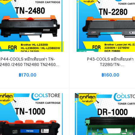
หยิบใส่ตะกร้า
หยิบใส่ตะกร้า
P44-COOLS หมึกเทียบเท่า TN-
P43-COOLS หมึกเทียบเท่า
2480 /2460 TN2480 TN2460
T2280/TN-
ForBrother HL-2370DN/
2280/TN2260/TN2280/2280
฿170.00
฿160.00
L2375DW/ L2385DW, DCP-
2260/2260 for Printer Brother
L2535DW/ L2550DW
2240D/2250DN/2270DW, DC
7060D