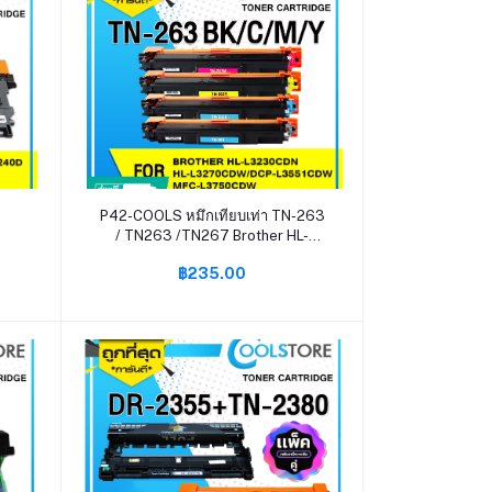
หยิบใส่ตะกร้า
P42-COOLS หมึกเทียบเท่า TN-263
/ TN263 /TN267 Brother HL-
/TN-
L3230CDN/HL-L3270CDW/DCP-
฿235.00
 HL-
L3551CDW/MFC-L3750CDW
P-