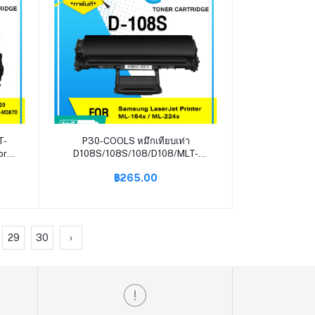
หยิบใส่ตะกร้า
T-
P30-COOLS หมึกเทียบเท่า
or
D108S/108S/108/D108/MLT-
D108S/MLTD108S For SAMSUNG
฿265.00
ML-
70
1640/2240/1641/2241/1642/1645
29
30
›