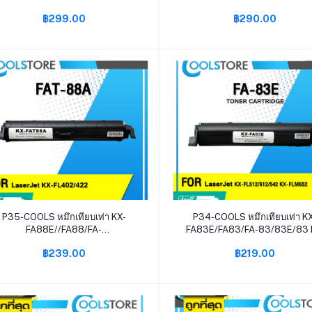
/CT202137/DR1000 For Brother
2380/TN2360/TN 2360 F
฿299.00
฿290.00
L-1110/1210W,DCP-1510/1610W,
BROTHER HL-
MFC-1810/1815/1910
L2320D/L2360DN/L2365
หยิบใส่ตะกร้า
หยิบใส่ตะกร้า
P35-COOLS หมึกเทียบเท่า KX-
P34-COOLS หมึกเทียบเท่า K
FA88E//FA88/FA-
FA83E/FA83/FA-83/83E/83 
88/88E/88/KXFA88 KX-FA8
Panasonic KX-
฿239.00
฿219.00
Panasonic KX-MB 2010/ KX-MB
FL511/541/611/513/613/651
2025/MB 203