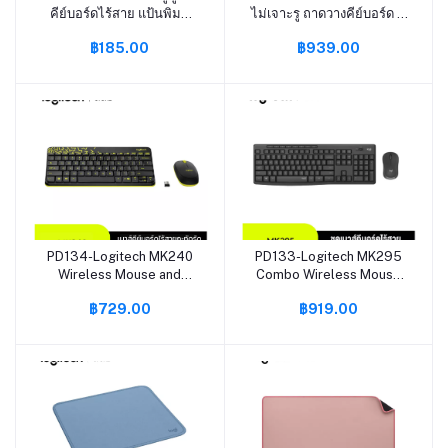
คีย์บอร์ดไร้สาย แป้นพิมพ์
ไม่เจาะรู ถาดวางคีย์บอร์ด ที่
ภาษาไทย ง่ายต่อการพกพา
วางคีย์บอร์ด แบบหนีบโต๊ะ
฿185.00
฿939.00
และเชื่อมต่อ แป้นพิมพ์บลูทูธ
Keyboard tray ไม่ต้องเจาะ
สำหรับ ipad แท็บเล็ต ios
โต๊ะ ติดตั้งง่าย แข็งแรง
คอมพิวเตอร์ซัมซุง huawei
สวยงาม
PD134-Logitech MK240
PD133-Logitech MK295
หยิบใส่ตะกร้า
หยิบใส่ตะกร้า
Wireless Mouse and
Combo Wireless Mouse
Keyboard (ชุดคีย์บอร์ดและ
and Keyboard (เมาส์
฿729.00
฿919.00
เมาส์ไร้สาย เชื่อมต่อ USB
คีย์บอร์ด ไร้เสียงไร้สาย
ทนทานกันน้ำหกและพกพา
พร้อมปุ่มมัลติมีเดีย แป้นพิมพ์
สะดวก คีย์แคปไทยอังกฤษ)
ไทยอังกฤษ)