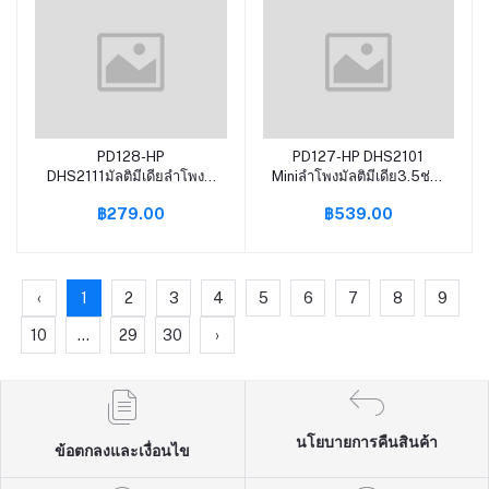
ลำโพงราคาถูก ลำโพงต่อ
คอม ลำโพงบ้าน ล
PD128-HP
PD127-HP DHS2101
หยิบใส่ตะกร้า
หยิบใส่ตะกร้า
DHS2111มัลติมีเดียลำโพงมิ
Miniลำโพงมัลติมีเดีย3.5ช่อง
นิUSBเสียงสเตอริโอแบบรอบ
เสียบหูฟังมิลลิเมตรปุ่ม
฿279.00
฿539.00
ทิศทาง3-Band
ควบคุมเสียงที่น่าตกใจ
Equalizationสำหรับโน็คบุค
คุณภาพสำหรับโน็คบุคตั้ง
ตั้งโต๊ะทีวีมือถือโทรศัพท์
โต๊ะทีวีมือถือโทรศัพท์
‹
1
2
3
4
5
6
7
8
9
10
...
29
30
›
นโยบายการคืนสินค้า
ข้อตกลงและเงื่อนไข