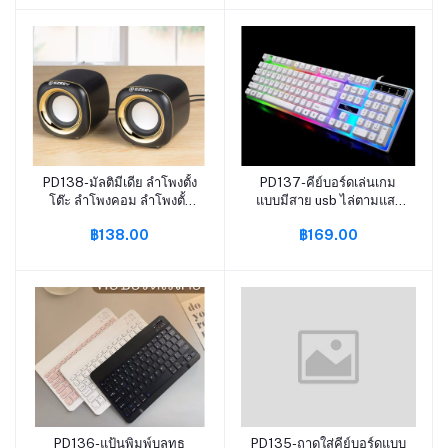
สีสัน
PD138-มัลติมีเดีย ลำโพงตั้ง
PD137-คีย์บอร์ดเล่นเกม
หยิบใส่ตะกร้า
หยิบใส่ตะกร้า
โต๊ะ ลำโพงคอม ลำโพงตั้ง
แบบมีสาย usb ไล่ตามแสง
โต๊ะ ลำโพงUSB
แป้นพิมพ์G21 ให้ความรู้สึก
฿138.00
฿169.00
คอมพิวเตอร์ตั้งโต๊ะแล็ปท็อป
เชิงกลแป้นพิมพ์แล็ปท็อป
ลำโพงมินิ ลำโพงสเตอริโอ
สีสันสดใส อุปกรณ์เสริม
ขนาดเล็ก ลำโพงมินิ
คอมพิวเตอร์
PD136-แป้นพิมพ์บลูทูธ
PD135-ถาดใส่คีย์บอร์ดแบบ
หยิบใส่ตะกร้า
หยิบใส่ตะกร้า