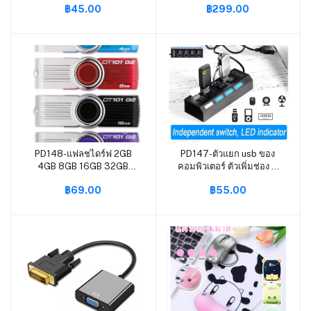
฿45.00
฿299.00
Portable Metal DT101 G2
โลหะกันน้ำแฟลชไดร์ฟ
USB Flash Drive
ไดรฟ์ U Disk ความเร็วสูง
สำหรับ Iphone6/7/8 /Xr/
11/12 /13แอนดรอยด์ไมโคร
USB
PD148-แฟลชไดร์ฟ 2GB
PD147-ตัวแยก usb ของ
หยิบใส่ตะกร้า
หยิบใส่ตะกร้า
4GB 8GB 16GB 32GB
คอมพิวเตอร์ ตัวเพิ่มช่อง 4
64GB 128GB 256GB
Port USB 2.0 HUB Combo
฿69.00
฿55.00
Kingston Portable Metal
Splitter Switch High
DT101 G2 USB Flash Drive
Speed ON / OFF Mini 2 In 1
ยูเอสบี ตัวอ่า