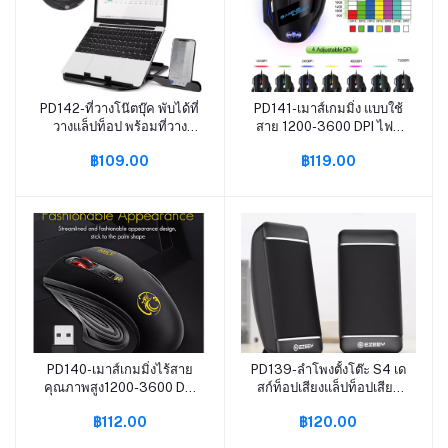
PD142-ที่วางโน๊ตบุ๊ค พับได้ที่
PD141-เมาส์เกมมิ่ง แบบใช้
หยิบใส่ตะกร้า
หยิบใส่ตะกร้า
วางแล็ปท็อป พร้อมที่วาง
สาย 1200-3600 DPI ไฟสี
โทรศัพท์ สามารถปรับความ
สำหรับแล็ปท็อปพีซี เท้ากัน
฿109.00
฿119.00
สูงได้อย่างอิสระ การกระจาย
ลื่น อินเทอร์เฟซ USB ไฟ
ความร้อนแบบกลวง
LED สี
สำนักงาน อุปกรณ์ อุปกรณ์
คอมพิวเตอร์
PD140-เมาส์เกมมิ่งไร้สาย
PD139-ลำโพงตั้งโต๊ะ S4 เด
หยิบใส่ตะกร้า
หยิบใส่ตะกร้า
คุณภาพสูง1200-3600 DPI
สก์ท็อปเสียงแล็ปท็อปเสียง
ไฟสีสำหรับแล็ปท็อป PC
มัลติมีเดียซับวูฟเฟอร์ USB
฿112.00
฿120.00
แผ่นรองฝ่าเท้ากันลื่น อินเท
ลำโพงขนาดเล็ก การเชื่อม
อร์เฟซ USB ไฟ LED หลาก
ต่อ USB ลำโพงตั้งโต๊ะ