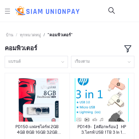
บ้าน
ทุกหมวดหมู่
"คอมพิวเตอร์"
คอมพิวเตอร์
แบรนด์
เรียงตาม
PD150-แฟลชไดร์ฟ 2GB
PD149-【สต๊อกพร้อม】 HP
หยิบใส่ตะกร้า
หยิบใส่ตะกร้า
4GB 8GB 16GB 32GB
3.ไดรฟ์ USB 1TB 3 In 1
64GB 128GB Kingston
OTG Ios ไมโคร USB USB