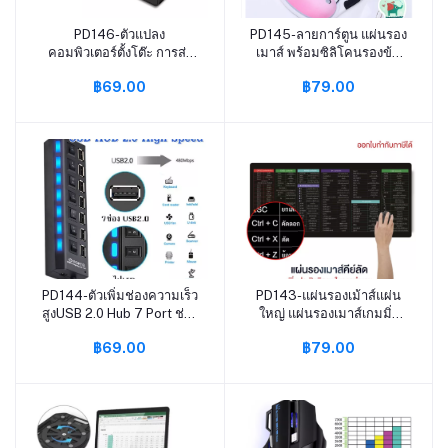
PD146-ตัวแปลง
PD145-ลายการ์ตูน แผ่นรอง
หยิบใส่ตะกร้า
หยิบใส่ตะกร้า
คอมพิวเตอร์ตั้งโต๊ะ การส่ง
เมาส์ พร้อมซิลิโคนรองข้อ
สัญญาณ HD ตัวแปลง DVI
มือ การออกแบบทาง
฿69.00
฿79.00
เป็น VGA การส่งสัญญาณมี
วิทยาศาสตร์ สัมผัสนุ่มสบาย
เสถียรภาพ Plug and Play
แผ่นรองเมาส์สำนักงานกัน
เหมาะสำหรับคอมพิวเตอร์,
ลื่น
HD DVD, โปรเจคเตอร์, HD
TV
PD144-ตัวเพิ่มช่องความเร็ว
PD143-แผ่นรองเม้าส์แผ่น
หยิบใส่ตะกร้า
หยิบใส่ตะกร้า
สูงUSB 2.0 Hub 7 Port ช่อง
ใหญ่ แผ่นรองเมาส์เกมมิ่ง
ต่อ USB 2.0 แบบ 7 ช่อง ฮับ
แผ่นรองคีย์บอร์ดคีย์ลัด
฿69.00
฿79.00
ปลั๊กอินฮับส่วนขยาย
สกรีนคีย์ลัด แผ่นรองเมาส์
ความเร็วสูง
เกมมิ่ง ที่รองเมาส์ แผ่นรอง
เมาส์ แผ่นป้องกันการลื่นไหล