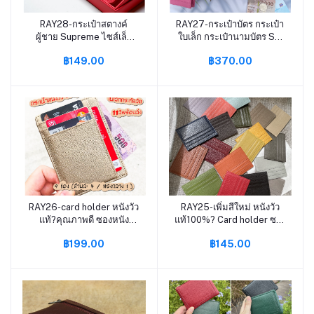
RAY28-กระเป๋าสตางค์
RAY27-กระเป๋าบัตร กระเป๋า
หยิบใส่ตะกร้า
หยิบใส่ตะกร้า
ผู้ชาย Supreme ไซส์เล็ก
ใบเล็ก กระเป๋านามบัตร S1-
#W003
99
฿149.00
฿370.00
RAY26-card holder หนังวัว
RAY25-เพิ่มสีใหม่ หนังวัว
หยิบใส่ตะกร้า
หยิบใส่ตะกร้า
แท้?คุณภาพดี ซองหนัง
แท้100%? Card holder ซอง
กระเป๋าบัตร ซองบัตร Card
ใส่นามบัตร กระเป๋าใส่
฿199.00
฿145.00
Holder Mini Wallet
นามบัตร 7ช่อง S1-54
Saffiano S9-58