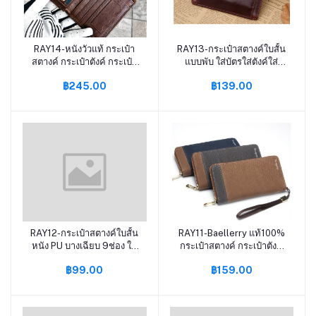
RAY14-หนังวัวแท้ กระเป๋า
RAY13-กระเป๋าสตางค์ใบสั้น
หยิบใส่ตะกร้า
หยิบใส่ตะกร้า
สตางค์ กระเป๋าตังค์ กระเป๋า
แบบพับ ใส่บัตรใส่ตังค์ใส่
ตัง กระเป๋าเงิน S-76 SS
เหรียญได้เยอะ บางกระทัดรัด
฿245.00
฿139.00
P1-14
RAY12-กระเป๋าสตางค์ใบสั้น
RAY11-Baellerry แท้100%
หยิบใส่ตะกร้า
หยิบใส่ตะกร้า
หนัง PU บางเฉียบ 9ช่อง ใส่
กระเป๋าสตางค์ กระเป๋าตังค์
บัตร ใส่เหรียญ จุได้เยอะ
กระเป๋าถือ P3-36 หก B
฿99.00
฿159.00
Silm wallet P-04