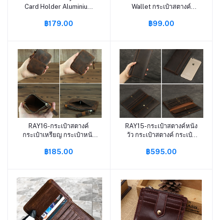
Card Holder Aluminium
Wallet กระเป๋าสตางค์
กระเป๋าใส่บัตร P1-16 หก B
กระเป๋าตัง กระเป๋าตังค์
฿179.00
฿99.00
กระเป๋าเงิน กระเป๋า บางเฉียบ
9ช่อง P3-34
RAY16-กระเป๋าสตางค์
RAY15-กระเป๋าสตางค์หนัง
หยิบใส่ตะกร้า
หยิบใส่ตะกร้า
กระเป๋าเหรียญ กระเป๋าหนัง
วัว กระเป๋าสตางค์ กระเป๋า
กระเป๋าตังต์ หนังวัวแท้ S3-
ตังค์ S3-82
฿185.00
฿595.00
55