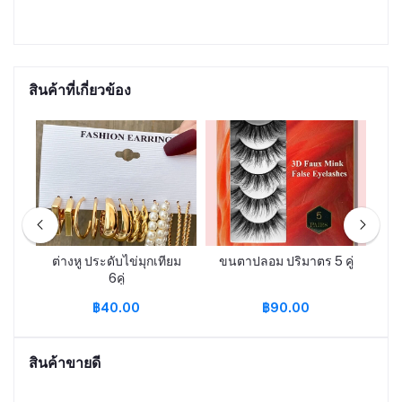
สินค้าที่เกี่ยวข้อง
น
ต่างหู ประดับไข่มุกเทียม
ขนตาปลอม ปริมาตร 5 คู่
เซ
6คู่
฿40.00
฿90.00
สินค้าขายดี