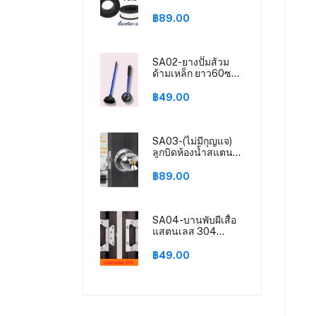
บิวทิล เทบกาวกันน้ำ
ยาว10เมตร
สเป
฿89.00
SA02-ยางปั๊มส้วม
ด้ามเหล็ก ยาว60ซม.
ความกว้างยาง14ซม.
฿49.00
SA03-(ไม่มีกุญแจ)
ลูกบิดห้องน้ำสแตน
เลสสีเงิน ไม่มีกุญแจ
คุณภาพดี ทนทาน กัน
฿89.00
สนิม ติดตั้งง่าย
SA04-บานพับผีเสื้อ
แสตนเลส 304
ขนาด 4*3 แข็งแรง
ทนทาน แสตนเลสแท้
฿49.00