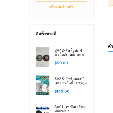
เยี่ยมชมร้านค้า
สินค้าขายดี
คำ
SA42-ตัด ใบตัด 4
นิ้ว ใบตัดเหล็ก สแตน
เลส ใบเขียว/ใบดำ
ตัวบาง คม ไฟไม่ไหม้
฿59.00
(10แถม1)(25แถม3)
ใบตัดเหล็ก 4 นิ้ว/ ใบ
ตัดเหล็ก /ใบตัด/ใบ
ตัดเหล็ก /ไฟเบอร์ตัด
SA38-**พร้อมส่ง**
เหล็ก
เทปกาวกันน้ำ กาวอุด
รอยรั่ว เทปกาวกันรั่ว
เทปกันน้ำรั่ว อุดรอย
฿149.00
รั่ว เทปปิดรอยรั่ว กาว
ใสกันน้ำซึม เทปกาว
ติดท่อpvc แผ่นแปะ
หลังคา แผ่นติดกันรั่ว
SA01-เทปพันเกลียว
กาวติดถังน้ำ เทปกาว
ท่อประปา