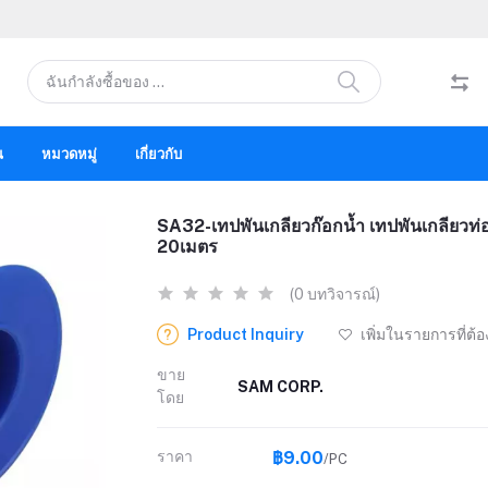
น
หมวดหมู่
เกี่ยวกับ
SA32-เทปพันเกลียวก๊อกน้ำ เทปพันเกลียวท่
20เมตร
(0 บทวิจารณ์)
Product Inquiry
เพิ่มในรายการที่ต้
ขาย
SAM CORP.
โดย
ราคา
฿9.00
/PC