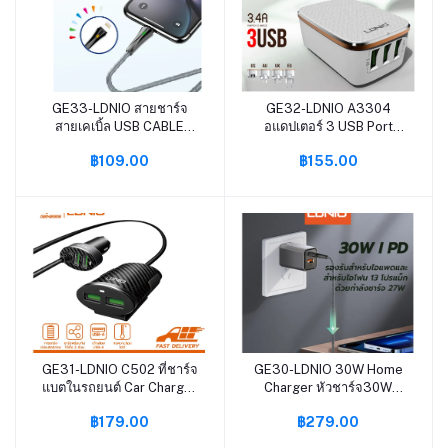
GE33-LDNIO สายชาร์จ
GE32-LDNIO A3304
หยิบใส่ตะกร้า
หยิบใส่ตะกร้า
สายเคเบิ้ล USB CABLE
อแดปเตอร์ 3 USB Port
สำหรับไอโฟน/ไมโคร/Usb-
Travel Charger For
฿109.00
฿155.00
c LS462 2เมตร 2.4A LED
Mobile Phone 5V/3.4A
Data Cable สามารถโอน
US/EU Plug Fast Charging
ถ่ายข้อมูลได้ รับประกัน 1 ปี
รับประกันของแท้
GE31-LDNIO C502 ที่ชาร์จ
GE30-LDNIO 30W Home
หยิบใส่ตะกร้า
หยิบใส่ตะกร้า
แบตในรถยนต์ Car Charger
Charger หัวชาร์จ30W
4USB 5.1A Input 12-24V
QC3.0 2 USB-C+1 USB-A
฿179.00
฿279.00
Auto ID สายยาว120CM รับ
อแดปเตอร์ชาร์จเร็ว USB-C
ประกันของแท้
PD 30W Fast charging รุ่น