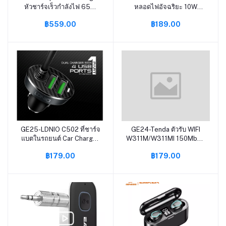
หัวชาร์จเร็วกำลังไฟ 65W
หลอดไฟอัจฉริยะ 10W
หน้าจอแสดงผล QC4+ PD
Smart Light Bulb หลอดไฟ
฿559.00
฿189.00
QC3.0 ตัวเดียวจบ 2USB-
LED RGB Lamp สมาร์ท
C+2USB-A LDNIO
ไวไฟ E27 ควบคุมด้วยแอพ
A4808Q สายยาว150cm
ตั้งเวลาเปิด-ปิด รองรับ ios
และ android สั่ง
งานAlexa/Google Home
GE25-LDNIO C502 ที่ชาร์จ
GE24-Tenda ตัวรับ WIFI
หยิบใส่ตะกร้า
หยิบใส่ตะกร้า
แบตในรถยนต์ Car Charger
W311M/W311MI 150Mbps
4USB 5.1A Input 12-24V
Wireless WiFi USB
฿179.00
฿179.00
Auto ID สายยาว120CM รับ
Network Adapter,
ประกันของแท้
Portable Wireless
Network Card, Mini
External Wireless Wi-Fi
Receiver รุ่น W311M รับ
ประกัน 5 ปี