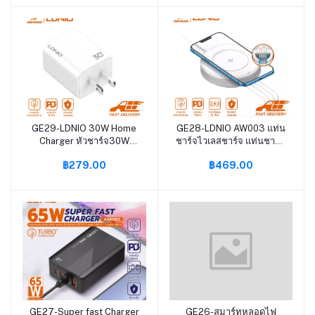
A2527C
GE29-LDNIO 30W Home
GE28-LDNIO AW003 แท่น
หยิบใส่ตะกร้า
หยิบใส่ตะกร้า
Charger หัวชาร์จ30W
ชาร์จไวเลสชาร์จ แท่นชาร์จ
อแดปเตอร์ชาร์จเร็ว USB-C
มือถือ Wireless Charger
฿279.00
฿469.00
PD 30W Fast charging
32W QC3.0+PD ชาร์จ
ขนาดเล็กพกพาสะดวก รุ่น
เร็ว+2 USB สายไฟยาว150
A1508C
เซนติเมตร
GE27-Super fast Charger
GE26-สมาร์ทหลอดไฟ
หยิบใส่ตะกร้า
หยิบใส่ตะกร้า