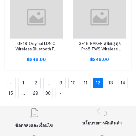
GE19-Original LDNIO
GE18-EAKER หูฟังบลูทูธ
หยิบใส่ตะกร้า
หยิบใส่ตะกร้า
Wireless Bluetooth FM
Pro8 TWS Wireless
Car Charger With
bluetooth เวอร์ชัน5.0 หูฟัง
฿249.00
฿249.00
Microphone Handsfree ที่
ไร้สาย หูฟังเอียบัด สวมใส่
ชาร์จเร็ว 36W เครื่องเล่น
สบาย ไม่เจ็บหู รองรับ
เพลงบลูทูธผ่าน FM USB C
ios/Android
PD/QC4.0+/AUTO ID รุ่น
C704Q
‹
1
2
...
9
10
11
12
13
14
15
...
29
30
›
นโยบายการคืนสินค้า
ข้อตกลงและเงื่อนไข