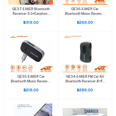
GE37-EAKER Bluetooth
GE36-EAKER Car
หยิบใส่ตะกร้า
หยิบใส่ตะกร้า
Receiver 5.0+Earphone
Bluetooth Music Receiver
ตัวรับสัญญาณในรถ+หูฟัง
อุปกรณ์ตัวรับสัญญาณบลูทูธ
฿319.00
฿269.00
ช่องเสียบ 3.5mm บลูทูธ
บลูทูธติดรถยนต์
พร้อมหูฟัง เหมาะสำหรับใช้
คอมพิวเตอร์ผ่านช่อง AUX
งานในรถ ในบ้าน ใส่ออก
3.5mm Jack รองรับ TF
กำลังกาย HD VOICE รุ่นRE1
Card เสียงดีเพิ่มเบส รุ่น
RC13
GE35-EAKER Car
GE34-EAKER FM Car Kit
หยิบใส่ตะกร้า
หยิบใส่ตะกร้า
Bluetooth Music Receiver
Bluetooth Receiver ตัวรับ
อุปกรณ์รับสัญญาณบลูทูธ
สัญญาณบลูทูธ บลูทูธติด
฿219.00
฿289.00
บลูทูธติดรถยนต์ผ่านช่อง
รถยนต์ คอมผ่าน
AUX HD VOICE เบสแน่น
ช่องAUX/TF Card ฟังเพลง
เสียงดี รุ่น RC12
จากมือถือผ่านระบบไร้สาย
ระบบเสียงสเตอริโอ รุ่น
RC14