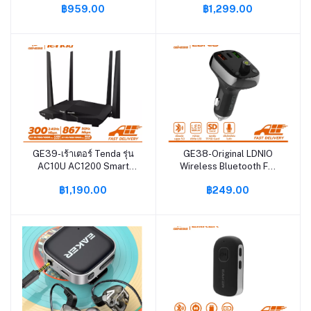
฿959.00
฿1,299.00
5GHz Dual Band รองรับ
2.4Ghz 5GHz Dual Band
Windows10 Mac Router
รองรับ Windows10 Mac
Mode / AP Mode /
รองรับ Router Mode/AP
Repeater Mode ติดตั้งง่าย
Mode/Repeater Mode ส่ง
รับประกันศูนย์ 5 ปี (แถมชุด
ข้อมูลได้มาก
ชาร์จในรถ)
ถึง2033Mbps(แถมชุดชาร์จ
ในรถ)
GE39-เร้าเตอร์ Tenda รุ่น
GE38-Original LDNIO
หยิบใส่ตะกร้า
หยิบใส่ตะกร้า
AC10U AC1200 Smart
Wireless Bluetooth FM
Dual-Band Gigabit WiFi
Car Charger With
฿1,190.00
฿249.00
Router รุ่น AC10U รับ
Microphone Handsfree ที่
ประกันศูนย์ 5 ปี (แถมชุด
ชาร์จเร็ว 36W เครื่องเล่น
ชาร์จในรถ)
เพลงบลูทูธผ่าน FM USB C
PD/QC4.0+/AUTO ID รุ่น
C704Q