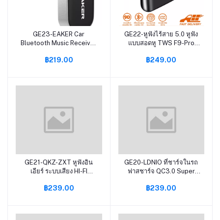
GE23-EAKER Car
GE22-หูฟังไร้สาย 5.0 หูฟัง
หยิบใส่ตะกร้า
หยิบใส่ตะกร้า
Bluetooth Music Receiver
แบบสอดหู TWS F9-Pro
อุปกรณ์รับสัญญาณบลูทูธ
พร้อมไมโครโฟน HD
฿219.00
฿249.00
บลูทูธติดรถยนต์ผ่านช่อง
Voices Mini Wireless
AUX HD VOICE เบสแน่น
Earbuds Earphones
เสียงดี รุ่น RC12
Bluetooth 5.0 Headsets
GE21-QKZ-ZXT หูฟังอิน
GE20-LDNIO ที่ชาร์จในรถ
หยิบใส่ตะกร้า
หยิบใส่ตะกร้า
เอียร์ ระบบเสียง HI-FI
ฟาสชาร์จ QC3.0 Super
Earphone in ear Smalltalk
Car Charger ช่องเสียบจุด
฿239.00
฿239.00
หูฟังถอดสายได้ หูฟังเกมมิ่ง
บุหรี่ 3 พอร์ตยูเอสบี 4 รุ่น
ไมด์โครโฟนในตัว สายยาว
C504Q รับประกัน 1 ปี
1.2 เมตร