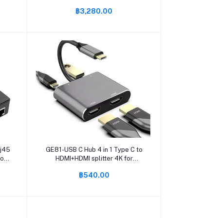
งค์
Supply Driver Adapter For LED
฿3,280.00
 ไม่
Strip - intl
หยิบใส่ตะกร้า
Rj45
GE81-USB C Hub 4 in 1 Type C to
ro
HDMI+HDMI splitter 4K for
bit
MacBook Pro 2020, MacBook Air
฿540.00
2020, iPad Pro 2020, SAMSUNG
S20+