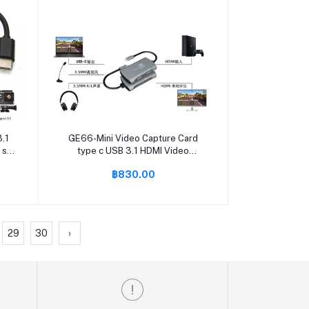
หยิบใส่ตะกร้า
.1
GE66-Mini Video Capture Card
 sd
type c USB 3.1 HDMI Video
Recording Box For PS4 Game DVD
฿830.00
Camcorder HD Camera Live
Recording
29
30
›