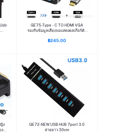
หยิบใส่ตะกร้า
 Usb
GE75-Type - C TO HDMI VGA
K
รองรับข้อมูลเสียงจอแสดงผลเกียร์ตัว
as
แปลง USB 3.1 สำหรับ 4 K อะแดป
฿245.00
lay
เตอร์ Multifunction Terminal TV
วิดีโอ
หยิบใส่ตะกร้า
ญิง
GE72-NEW USB HUB 7port 3.0
ยง
สายยาว 30cm