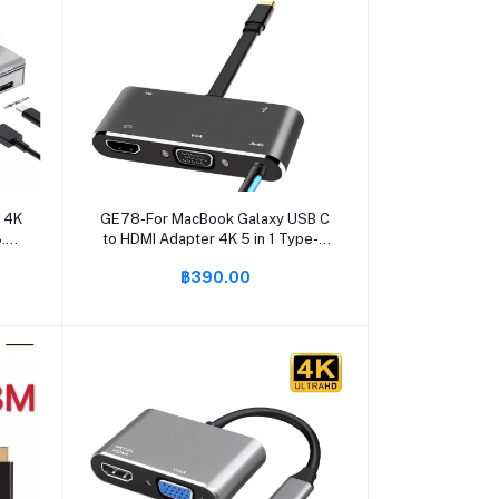
หยิบใส่ตะกร้า
 4K
GE78-For MacBook Galaxy USB C
3.0
to HDMI Adapter 4K 5 in 1 Type-C
to HDMI/VGA/ Audio/USB 3.0
฿390.00
Port+USB C Female Port
Converter