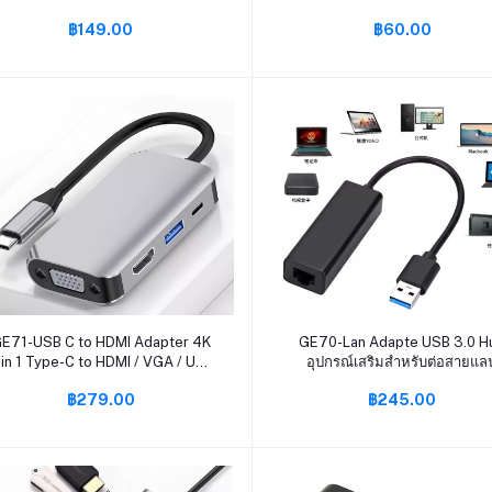
รองรับสัญญาณ 1080P
฿149.00
฿60.00
หยิบใส่ตะกร้า
หยิบใส่ตะกร้า
E71-USB C to HDMI Adapter 4K
GE70-Lan Adapte USB 3.0 H
 in 1 Type-C to HDMI / VGA / USB
อุปกรณ์เสริมสำหรับต่อสายแล
.0 Port + USB C Female Port (PD)
คอมพิวเตอร์ โน๊ตบุ๊ค PC ทั่วไ
฿279.00
฿245.00
Converter
อแดปเตอร์อีเธอร์เน็ต RJ45 La
Gigabit ขนาด 10/100/1000 M