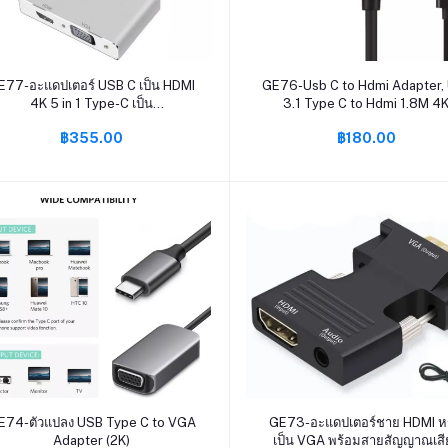
หยิบใส่ตะกร้า
หยิบใส่ตะกร้า
E77-อะแดปเตอร์ USB C เป็น HDMI
GE76-Usb C to Hdmi Adapter,
4K 5 in 1 Type-C เป็น
3.1 Type C to Hdmi 1.8M 4
HDMI/VGA/DVI/ Audio/USB 3.0
Converter Compatible for M
฿355.00
฿180.00
พอร์ต + พอร์ต USB C หญิง (PD) ตัว
Os/Win7 8 10 Xp, Plug and P
แปลงสำหรับ MacBook
Pro/Samsung Galaxy Note
8/S8/S9/Lumia 950XL/nintend
SWITCH และอื่น
หยิบใส่ตะกร้า
หยิบใส่ตะกร้า
E74-ตัวแปลง USB Type C to VGA
GE73-อะแดปเตอร์ชาย HDMI ห
Adapter (2K)
เป็น VGA พร้อมสายสัญญาณเสี