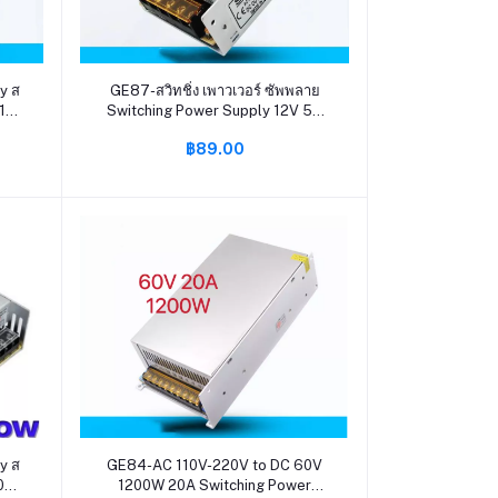
หยิบใส่ตะกร้า
y ส
GE87-สวิทชิ่ง เพาวเวอร์ ซัพพลาย
 10A
Switching Power Supply 12V 5A
ฟ้า
60W
฿89.00
ปิด
ร์
หยิบใส่ตะกร้า
y ส
GE84-AC 110V-220V to DC 60V
30A
1200W 20A Switching Power