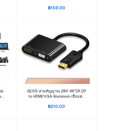
฿159.00
หยิบใส่ตะกร้า
ub
GE69-สายสัญญาณ 2IN1 4K*2K DP
น
to HDMI/VGA Aluminum เชื่อมต่อ
ป
สาย สัญญาณ อุปกรณ์ โน๊ตบุ๊ค กับทีวี -
฿210.00
n
Converter Display Port to
bps
HDMI+VGA Adapter 4K*2K