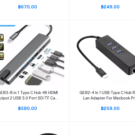
414W(สีเงิน)
360W หม้อแปลงไฟฟ้าเอนกประส
฿670.00
฿249.00
สำหรับกล้องวงจรปิด และไฟ LED
ต้องใช้อแดปเตอร์
หยิบใส่ตะกร้า
หยิบใส่ตะกร้า
E83-8 in 1 Type C Hub 4K HDMI
GE82-4 In 1 USB Type C Hub 
utput 2 USB 3.0 Port SD/TF Card
Lan Adapter For Macbook P
Reader USB-C Converter Multi-
Thunderbolt 3, USB C To Giga
฿580.00
฿259.00
port Adapter for MacBook Pro
Ethernet Adapter USB-C
Samsung Galaxy S9/S8 Plus
Huawei Mate 10/P20 Type C