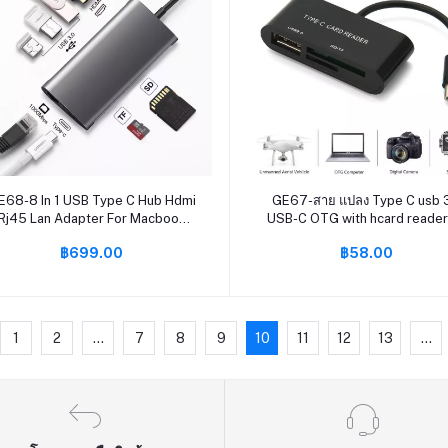
หยิบใส่ตะกร้า
หยิบใส่ตะกร้า
E68-8 In 1 USB Type C Hub Hdmi
GE67-สาย แปลง Type C usb 3
Rj45 Lan Adapter For Macbook
USB-C OTG with hcard reader
Pro Thunderbolt 3, USB C To
tf card
฿699.00
฿58.00
Gigabit Ethernet Adapter USB-C
Charger Port
1
2
...
7
8
9
10
11
12
13
...