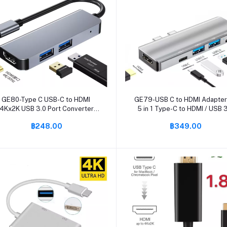
หยิบใส่ตะกร้า
หยิบใส่ตะกร้า
GE80-Type C USB-C to HDMI
GE79-USB C to HDMI Adapter
4Kx2K USB 3.0 Port Converter
5 in 1 Type-C to HDMI / USB 
dapter,USB 3.1 Supports UHD 4k
Port + USB C Female Port
฿248.00
฿349.00
HDTV
Converter