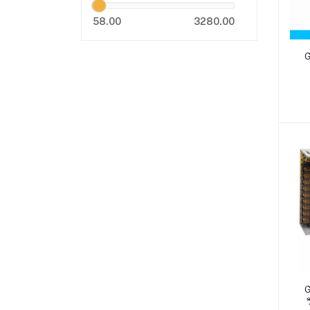
58.00
3280.00
G
G