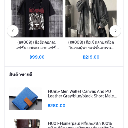
uk2
(ส#009) เสื้อยืดคอกลม
(ส#008) เสื้อเชิ้ตลายสก๊อต
Bag
แฟชั่น unisex ลายแฟชั่น
วินเทจผู้ชายแฟชั่นแบรนด์
VE
สุดฮิต
เสื้อลําลองรุ่นเกาหลีเสื้อ
฿99.00
฿219.00
โค้ทสไตล์ท่าเรือ BOY067
กร
ค
สินค้าขายดี
HU85-Men Wallet Canvas And PU
Leather Gray/blue/black Short Male
Purse Hasp/zipper Credit Card Holder
Case Wal
฿280.00
HU01-Humerpaul ฟรีแกะสลัก 100%
หนังแท้ผู้ชายกระเป๋าสตางค์กระเป๋าเงิน