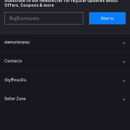
Subscribe to our newsletter for regular updates about
Offers, Coupons & more
ติดตาม
siamunionpay
Contacts
ที่อยู่
บัญชีของฉัน
บริษัท siamunionpay จำกัด
เข้าสู่ระบบ
โทรศัพท์
Seller Zone
ประวัติการสั่งซื้อ
อีเมล์
Become A Seller
สมัครตอนนี้
siamunionpay@gmail.com
สิ่งที่อยากได้ของฉัน
Login to Seller Panel
ติดตามการสั่งซื้อ