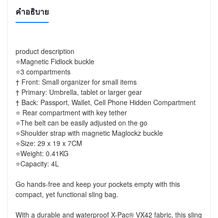
คำอธิบาย
product description

⭐Magnetic Fidlock buckle

⭐3 compartments

† Front: Small organizer for small items

† Primary: Umbrella, tablet or larger gear

† Back: Passport, Wallet, Cell Phone Hidden Compartment

⭐ Rear compartment with key tether

⭐The belt can be easily adjusted on the go

⭐Shoulder strap with magnetic Maglockz buckle

⭐Size: 29 x 19 x 7CM

⭐Weight: 0.41KG

⭐Capacity: 4L

Go hands-free and keep your pockets empty with this 
compact, yet functional sling bag.

With a durable and waterproof X-Pac® VX42 fabric, this sling 