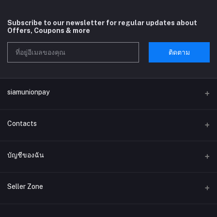
Subscribe to our newsletter for regular updates about
Offers, Coupons & more
ติดตาม
siamunionpay
Contacts
ที่อยู่
บัญชีของฉัน
บริษัท siamunionpay จำกัด
เข้าสู่ระบบ
โทรศัพท์
Seller Zone
ประวัติการสั่งซื้อ
อีเมล์
Become A Seller
สมัครตอนนี้