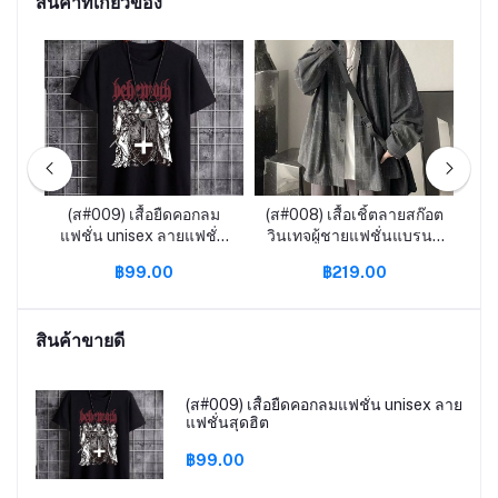
สินค้าที่เกี่ยวข้อง
๋า
(ส#009) เสื้อยืดคอกลม
(ส#008) เสื้อเชิ้ตลายสก๊อต
แฟชั่น unisex ลายแฟชั่น
วินเทจผู้ชายแฟชั่นแบรนด์
VE
สุดฮิต
เสื้อลําลองรุ่นเกาหลีเสื้อ
฿99.00
฿219.00
โค้ทสไตล์ท่าเรือ BOY067
กร
ค
สินค้าขายดี
(ส#009) เสื้อยืดคอกลมแฟชั่น unisex ลาย
แฟชั่นสุดฮิต
฿99.00