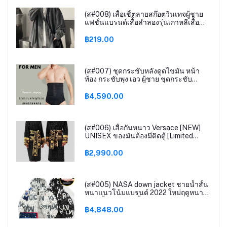
(ส#008) เสื้อเชิ้ตลายสก๊อตวินเทจผู้ชาย
แฟชั่นแบรนด์เสื้อลําลองรุ่นเกาหลีเสื้อ
โค้ทสไตล์ท่าเรือ BOY067
฿219.00
(ส#007) ชุดกระชับหลังดูดไขมัน หน้า
ท้อง กระชับพุง เอว ผู้ชาย ชุดกระชับ
สัดส่วนผู้ชาย เกรดทางการแพทย์
฿4,590.00
(ส#006) เสื้อกันหนาว Versace [NEW]
UNISEX ของมันต้องมีติดตู้ [Limited
Edition]
฿2,990.00
(ส#005) NASA down jacket ชายน้ำสั้น
หนาแนวโน้มแบรนด์ 2022 ใหม่ฤดูหนาว
ชายเสื้อเยาวชนเสื้อผ้า
฿4,848.00