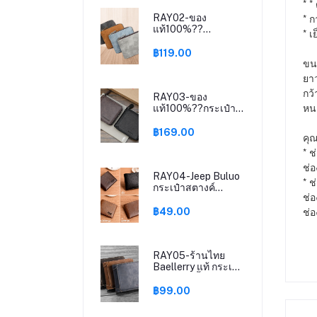
* *
ใบสั้น P1-12
* 
RAY02-ของ
แท้100%??
* เ
MenBense กระเป๋า
สตางค์ กระเป๋าเงิน
฿119.00
ขน
แบบพับ กระเป๋าสตังค์
ซิปรอบ P3-32
ยาว
กว้
RAY03-ของ
หนา
แท้100%??กระเป๋า
สตางค์ สไตล์วินเทจ
ซิปรอบ ผู้ชายใบสั้น
฿169.00
คุณ
P2-25 ห้า B
* ช
ช่อ
RAY04-Jeep Buluo
* ช
กระเป๋าสตางค์
ช่อ
กระเป๋าเงิน กระเป๋าส
ตังค์ ใบสั้น หนังนิ่ม
ช่อ
฿49.00
P-08
RAY05-ร้านไทย
Baellerry แท้ กระเป๋า
สตางค์ใบสั้น กระเป๋า
สตังค์ท่านชาย P1-17
฿99.00
B PP