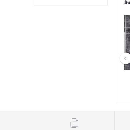
สิน
lpaka Air Sling V2
(ป#008) กระเป๋า Timbuk2 - Classic
ระเป๋า Bag
Messenger Bag สี Lightbeam
3,038.00
฿3,190.00