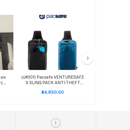
นเทจ
(ป#001) Pacsafe VENTURESAFE
(ป#002) GUESS ก
รุ่น
X SLING PACK ANTI-THEFT
รุ่น HMVZLAP2
OY067
กระเป๋ากันขโมย กระเป๋าคาดเอว
กระเป๋า กระเป๋า
฿4,850.00
฿4,99
กระเป๋าคาดอก