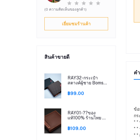
(0 ความคิดเห็นของลูกค้า)
เยี่ยมชมร้านค้า
สินค้าขายดี
คำ
RAY32-กระเป๋า
สตางค์ผู้ชาย Bomshi
ขนาดใหญ่ #LB-
010A เฉียงใหญ่
฿99.00
ข้อ
RAY01-??ของ
กระ
แท้100% ร้านไทย ส่ง
* *
ไว MenBense
กระเป๋าสตางค์
* *
฿109.00
กระเป๋าเงิน แบบพับ
* *
กระเป๋าสตังค์ ผู้ชาย