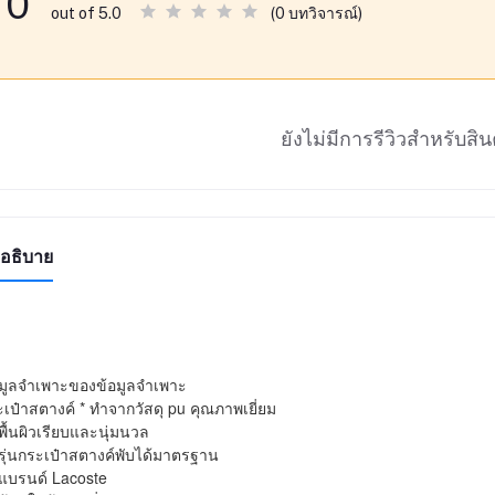
0
(0 บทวิจารณ์)
out of 5.0
ยังไม่มีการรีวิวสำหรับสินค
อธิบาย
มูลจําเพาะของข้อมูลจําเพาะ

เป๋าสตางค์ * ทําจากวัสดุ pu คุณภาพเยี่ยม 

 พื้นผิวเรียบและนุ่มนวล

 รุ่นกระเป๋าสตางค์พับได้มาตรฐาน

 แบรนด์ Lacoste
