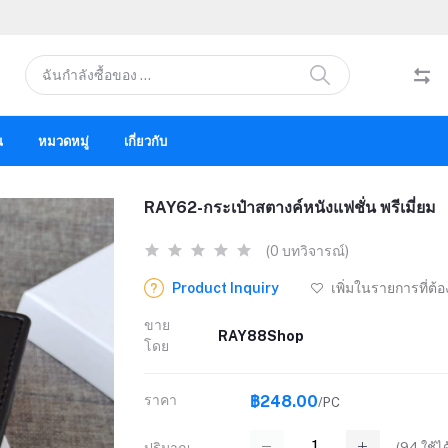
น
หมวดหมู่
เกี่ยวกับ
RAY62-กระเป๋าสตางค์หนังแฟชั่น พรีเมี่ยม
(0 บทวิจารณ์)
Product Inquiry
เพิ่มในรายการที่ต้
ขาย
RAY88Shop
โดย
ราคา
฿248.00
/PC
(
94
ใช้ได