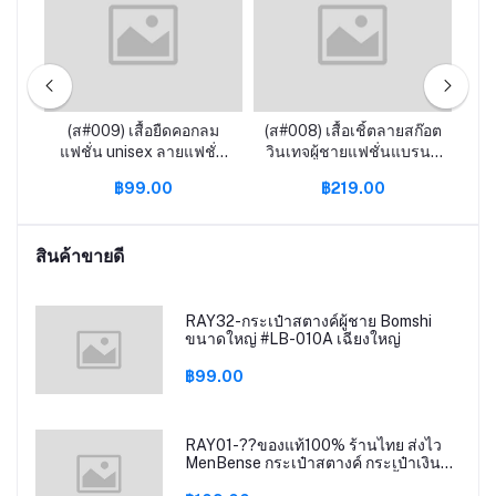
uk2
(ส#009) เสื้อยืดคอกลม
(ส#008) เสื้อเชิ้ตลายสก๊อต
Bag
แฟชั่น unisex ลายแฟชั่น
วินเทจผู้ชายแฟชั่นแบรนด์
VE
สุดฮิต
เสื้อลําลองรุ่นเกาหลีเสื้อ
฿99.00
฿219.00
โค้ทสไตล์ท่าเรือ BOY067
กร
ค
สินค้าขายดี
RAY32-กระเป๋าสตางค์ผู้ชาย Bomshi
ขนาดใหญ่ #LB-010A เฉียงใหญ่
฿99.00
RAY01-??ของแท้100% ร้านไทย ส่งไว
MenBense กระเป๋าสตางค์ กระเป๋าเงิน
แบบพับ กระเป๋าสตังค์ ผู้ชาย ใบสั้น P1-12