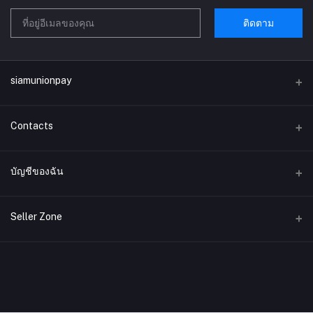
ติดตาม
siamunionpay
Contacts
ที่อยู่
บัญชีของฉัน
บริษัท siamunionpay จำกัด
เข้าสู่ระบบ
โทรศัพท์
Seller Zone
ประวัติการสั่งซื้อ
อีเมล์
Become A Seller
สมัครตอนนี้
siamunionpay@gmail.com
สิ่งที่อยากได้ของฉัน
Login to Seller Panel
ติดตามการสั่งซื้อ