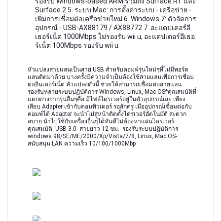
รองรับ Windows-based ARM รวมถึง Surface RT และ
Surface 2 5. ระบบ Mac: การตั้งค่าระบบ - เครือข่าย -
เพิ่มการเชื่อมต่อเครือข่ายใหม่ 6. Windows 7: ตัวจัดการ
อุปกรณ์ - USB-AX88179 / AX88772 7. อะแดปเตอร์อี
เธอร์เน็ต 1000Mbps ไม่รองรับ wii u, อะแดปเตอร์อีเธอ
ร์เน็ต 100Mbps รองรับ wii u
หัวแปลงสายแลนเป็นสาย USB สำหรับคอมพ์รุ่นใหม่ๆที่ไม่มีพอร์ต
แลนติดมาด้วย บางครั้งมีความจำเป็นต้องใช้สายแลนเพื่อการเชื่อม
ต่ออินเตอร์เน็ต หัวแปลงตัวนี้ ช่วยให้สามารถเชื่อมต่อสายแลน 
รองรับหลายระบบปฏิบัติการ Windows, Linux, Mac OS*คุณสมบัติที่
แตกต่างจากรุ่นอื่นๆคือ มีไฟล์ไดรเวอร์อยู่ในตัวอุปกรณ์เลย เพียง
เสียบ Adapter เข้ากับคอมพิวเตอร์ รอสักครู่ เมื่ออุปกรณ์เชื่อมต่อกับ
คอมพ์ได้ Adapter จะนำไปสู่หน้าติดตั้งไดรเวอร์อัตโนมัติ สะดวก
สบาย นำไปใช้กับเครื่องอื่นๆได้ทันทีไม่ต้องหาแผ่นไดรเวอร์
คุณสมบัติ- USB 3.0- สายยาว 12 ซม.- รองรับระบบปฏิบัติการ 
windows 98/SE/ME/2000/Xp/Vista/7/8, Linux, Mac OS- 
สนับสนุน LAN ความเร็ว 10/100/1000Mbp