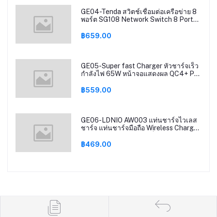
GE04-Tenda สวิตช์เชื่อมต่อเครือข่าย 8
พอร์ต SG108 Network Switch 8 Ports
10/100/1000Mbps Fast Ethernet RJ45
Switcher Lan Hub MDI/MDIX Full/Half
฿659.00
duplex exchange รุ่น SG108 รับประกัน
5 ปี
GE05-Super fast Charger หัวชาร์จเร็ว
กำลังไฟ 65W หน้าจอแสดงผล QC4+ PD
QC3.0 ตัวเดียวจบ 2USB-C+2USB-A
LDNIO A4808Q สายยาว150cm
฿559.00
GE06-LDNIO AW003 แท่นชาร์จไวเลส
ชาร์จ แท่นชาร์จมือถือ Wireless Charger
32W QC3.0+PD ชาร์จเร็ว+2 USB สาย
ไฟยาว150 เซนติเมตร
฿469.00