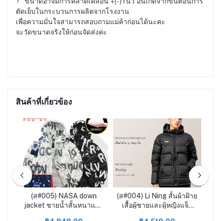
?**ขนาดอาจมีการคลาดเคลื่อน +(-)1นิ้ว อันเกิดจากขั้นตอนการ
ตัดเย็บในกระบวนการผลิตจากโรงงาน 

เพื่อความมั่นใจสามารถสอบถามแม่ค้าก่อนได้นะคะ

จะวัดขนาดจริงให้ก่อนจัดส่งค่ะ
สินค้าที่เกี่ยวข้อง
ost
(ส#005) NASA down
(ส#004) Li Ning สั้นผ้าฝ้าย
d
jacket ชายน้ำสั้นหนาแนว
เสื้อผู้ชายและผู้หญิงแจ็ค
av
l-
โน้มแบรนด์ 2022 ใหม่ฤดู
เก็ต 2022 ฤดูหนาวใหม่วิ่ง
สี