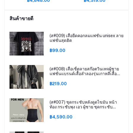
฿4,848.00
฿4,519.00
0EA
หนาวชายเสื้อเยาวชน
หนาอบอุ่น hooded
เสื้อผ้า
สินค้าขายดี
(ส#009) เสื้อยืดคอกลมแฟชั่น unisex ลาย
แฟชั่นสุดฮิต
฿99.00
(ส#008) เสื้อเชิ้ตลายสก๊อตวินเทจผู้ชาย
แฟชั่นแบรนด์เสื้อลําลองรุ่นเกาหลีเสื้อ
โค้ทสไตล์ท่าเรือ BOY067
฿219.00
(ส#007) ชุดกระชับหลังดูดไขมัน หน้า
ท้อง กระชับพุง เอว ผู้ชาย ชุดกระชับ
สัดส่วนผู้ชาย เกรดทางการแพทย์
฿4,590.00