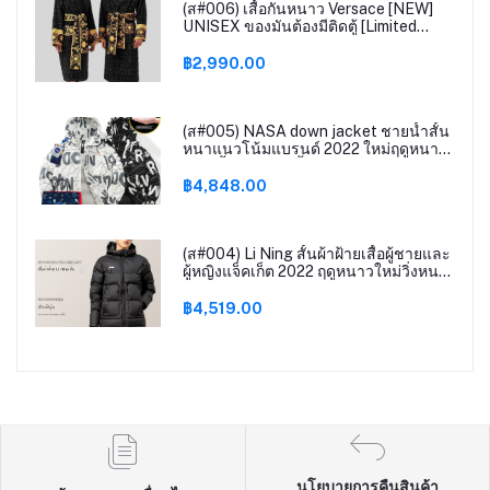
(ส#006) เสื้อกันหนาว Versace [NEW]
UNISEX ของมันต้องมีติดตู้ [Limited
Edition]
฿2,990.00
(ส#005) NASA down jacket ชายน้ำสั้น
หนาแนวโน้มแบรนด์ 2022 ใหม่ฤดูหนาว
ชายเสื้อเยาวชนเสื้อผ้า
฿4,848.00
(ส#004) Li Ning สั้นผ้าฝ้ายเสื้อผู้ชายและ
ผู้หญิงแจ็คเก็ต 2022 ฤดูหนาวใหม่วิ่งหนา
อบอุ่น hooded
฿4,519.00
นโยบายการคืนสินค้า