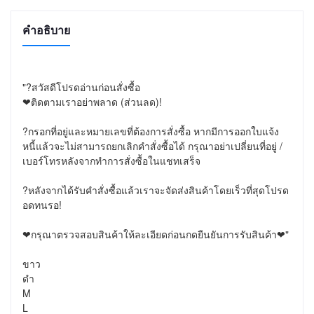
คำอธิบาย
"?สวัสดีโปรดอ่านก่อนสั่งซื้อ

❤ติดตามเราอย่าพลาด (ส่วนลด)!

?กรอกที่อยู่และหมายเลขที่ต้องการสั่งซื้อ หากมีการออกใบแจ้ง
หนี้แล้วจะไม่สามารถยกเลิกคำสั่งซื้อได้ กรุณาอย่าเปลี่ยนที่อยู่ / 
เบอร์โทรหลังจากทำการสั่งซื้อในแชทเสร็จ

?หลังจากได้รับคำสั่งซื้อแล้วเราจะจัดส่งสินค้าโดยเร็วที่สุดโปรด
อดทนรอ!

❤กรุณาตรวจสอบสินค้าให้ละเอียดก่อนกดยืนยันการรับสินค้า❤"

ขาว

ดำ

M

L
