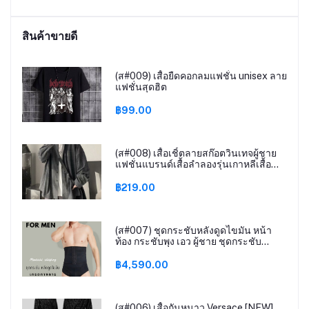
สินค้าขายดี
(ส#009) เสื้อยืดคอกลมแฟชั่น unisex ลาย
แฟชั่นสุดฮิต
฿99.00
(ส#008) เสื้อเชิ้ตลายสก๊อตวินเทจผู้ชาย
แฟชั่นแบรนด์เสื้อลําลองรุ่นเกาหลีเสื้อ
โค้ทสไตล์ท่าเรือ BOY067
฿219.00
(ส#007) ชุดกระชับหลังดูดไขมัน หน้า
ท้อง กระชับพุง เอว ผู้ชาย ชุดกระชับ
สัดส่วนผู้ชาย เกรดทางการแพทย์
฿4,590.00
(ส#006) เสื้อกันหนาว Versace [NEW]