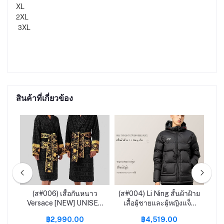
XL

2XL

 3XL
สินค้าที่เกี่ยวข้อง
ost
(ส#006) เสื้อกันหนาว
(ส#004) Li Ning สั้นผ้าฝ้าย
d
Versace [NEW] UNISEX
เสื้อผู้ชายและผู้หญิงแจ็ค
av
l-
ของมันต้องมีติดตู้ [Limited
เก็ต 2022 ฤดูหนาวใหม่วิ่ง
สี
฿2,990.00
฿4,519.00
0EA
Edition]
หนาอบอุ่น hooded