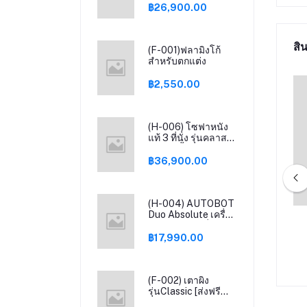
ขจัดคราบและผลิต
฿26,900.00
น้ำ OH- ยับยั้งเชื้อ
โรค พร้อม Smart
dock แถมฟรีเครื่อง
สิน
ดูด
(F-001)ฟลามิงโก้
สำหรับตกแต่ง
฿2,550.00
(H-006) โซฟาหนัง
แท้ 3 ที่นั่ง รุ่นคลาสสิ
เค่อ - สีน้ำตาล
฿36,900.00
(H-004) AUTOBOT
Duo Absolute เครื่อง
กันดอกไม้ประดิษฐ์รวม
(F-005) Chic Republic FERN,ของ
ดูดฝุ่น และ เครื่องล้าง
มพร้อมแจกัน ดอกไม้
ตกแต่งผนัง - สี เทา
พื้น ในตัวเดียว FREE
฿17,990.00
mini DC และประกัน
ตกแต่งบนโต๊ะ
เพิ่มอีก 1 ปี
2,000.00
฿4,950.00
(F-002) เตาผิง
รุ่นClassic​ [ส่งฟรี
แถมพร๊อพ] รับประกัน