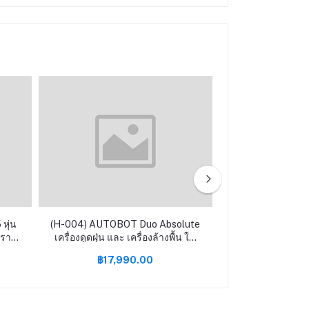
หุ่น
(H-004) AUTOBOT Duo Absolute
(F-002) เตาผิง รุ่
ดคราบ
เครื่องดูดฝุ่น และ เครื่องล้างพื้น ใน
แถมพร๊อพ] รับป
ตัวเดียว FREE mini DC และประกัน
฿17,990.00
฿4,69
ูด
เพิ่มอีก 1 ปี