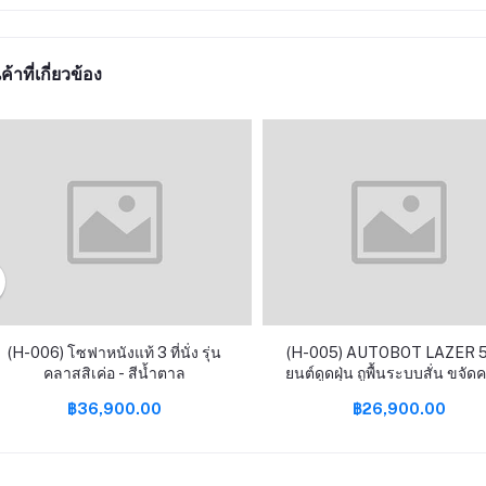
ค้าที่เกี่ยวข้อง
(H-006) โซฟาหนังแท้ 3 ที่นั่ง รุ่น
(H-005) AUTOBOT LAZER 5 
คลาสสิเค่อ - สีน้ำตาล
ยนต์ดูดฝุ่น ถูพื้นระบบสั่น ขจั
และผลิตน้ำ OH- ยับยั้งเชื้อโรค พร้อม
฿36,900.00
฿26,900.00
Smart dock แถมฟรีเครื่องด