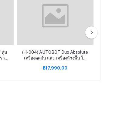
หุ่น
(H-004) AUTOBOT Duo Absolute
(F-002) เตาผิง รุ่
ดคราบ
เครื่องดูดฝุ่น และ เครื่องล้างพื้น ใน
แถมพร๊อพ] รับป
ตัวเดียว FREE mini DC และประกัน
฿17,990.00
฿4,69
ูด
เพิ่มอีก 1 ปี