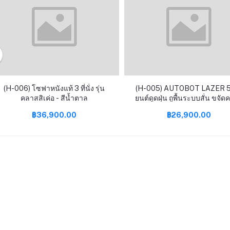
(H-006) โซฟาหนังแท้ 3 ที่นั่ง รุ่น
(H-005) AUTOBOT LAZER 5 
คลาสสิเค่อ - สีน้ำตาล
ยนต์ดูดฝุ่น ถูพื้นระบบสั่น ขจั
และผลิตน้ำ OH- ยับยั้งเชื้อโรค พร้อม
฿36,900.00
฿26,900.00
Smart dock แถมฟรีเครื่องด