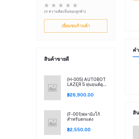
(0 ความคิดเห็นของลูกค้า)
เยี่ยมชมร้านค้า
คำ
สินค้าขายดี
(H-005) AUTOBOT
LAZER 5 หุ่นยนต์ดูด
ฝุ่น ถูพื้นระบบสั่น
ขจัดคราบและผลิต
฿26,900.00
น้ำ OH- ยับยั้งเชื้อ
โรค พร้อม Smart
dock แถมฟรีเครื่อง
สิน
ดูด
(F-001)ฟลามิงโก้
สำหรับตกแต่ง
฿2,550.00