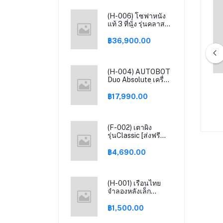
(H-006) โซฟาหนัง
แท้ 3 ที่นั่ง รุ่นคลาสสิ
เค่อ - สีน้ำตาล
฿36,900.00
(H-004) AUTOBOT
Duo Absolute เครื่อง
กันดอกไม้ประดิษฐ์รวม
(F-005) Chic Republic FERN,ของ
ดูดฝุ่น และ เครื่องล้าง
มพร้อมแจกัน ดอกไม้
ตกแต่งผนัง - สี เทา
พื้น ในตัวเดียว FREE
฿17,990.00
mini DC และประกัน
ตกแต่งบนโต๊ะ
เพิ่มอีก 1 ปี
2,000.00
฿4,950.00
(F-002) เตาผิง
รุ่นClassic​ [ส่งฟรี
แถมพร๊อพ] รับประกัน
งานคุณภาพ
฿4,690.00
(H-001) เรือนไทย
จำลองหลังเล็ก
บ้านทรงไทยย่อส่วน
จากไม้สักทอง
฿1,500.00