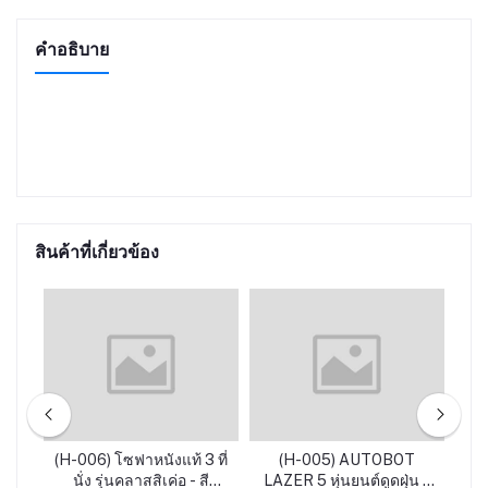
คำอธิบาย
สินค้าที่เกี่ยวข้อง
ic
(H-006) โซฟาหนังแท้ 3 ที่
(H-005) AUTOBOT
(H
 สี
นั่ง รุ่นคลาสสิเค่อ - สี
LAZER 5 หุ่นยนต์ดูดฝุ่น ถู
A