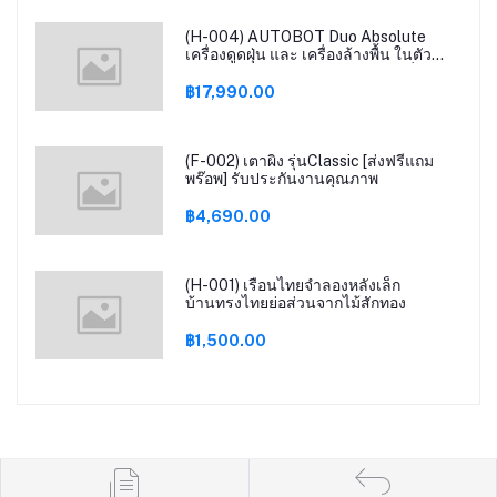
(H-004) AUTOBOT Duo Absolute
เครื่องดูดฝุ่น และ เครื่องล้างพื้น ในตัว
เดียว FREE mini DC และประกันเพิ่มอีก 1
ปี
฿17,990.00
(F-002) เตาผิง รุ่นClassic​ [ส่งฟรีแถม
พร๊อพ] รับประกันงานคุณภาพ
฿4,690.00
(H-001) เรือนไทยจำลองหลังเล็ก
บ้านทรงไทยย่อส่วนจากไม้สักทอง
฿1,500.00