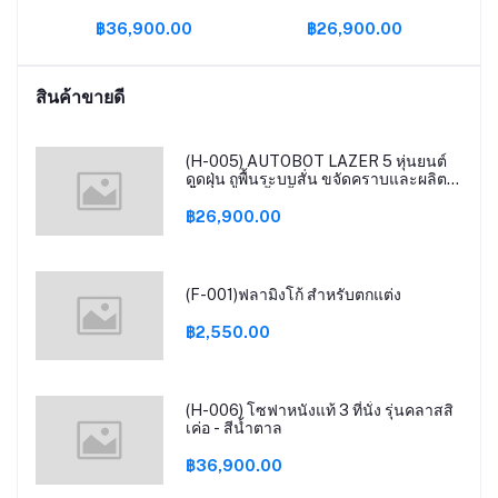
น้ำตาล
พื้นระบบสั่น ขจัดคราบและ
แล
฿36,900.00
฿26,900.00
ผลิตน้ำ OH- ยับยั้งเชื้อโรค
เด
พร้อม Smart dock แถมฟรี
เครื่องดูด
สินค้าขายดี
(H-005) AUTOBOT LAZER 5 หุ่นยนต์
ดูดฝุ่น ถูพื้นระบบสั่น ขจัดคราบและผลิต
น้ำ OH- ยับยั้งเชื้อโรค พร้อม Smart dock
แถมฟรีเครื่องดูด
฿26,900.00
(F-001)ฟลามิงโก้ สำหรับตกแต่ง
฿2,550.00
(H-006) โซฟาหนังแท้ 3 ที่นั่ง รุ่นคลาสสิ
เค่อ - สีน้ำตาล
฿36,900.00