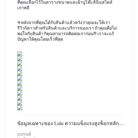
ที่คุณเลือกไว้ในตารางขนาดและผ้าปูโต๊ะลินินสไตล์
เกาหลี
✈หลังจากที่คุณได้รับสินค้าแล้วหวังว่าคุณจะให้เรา
รีวิว5ดาวสำหรับสินค้าและบริการของเรา ถ้าคุณคือไม่
พอใจกับสินค้า !!คุณสามารถติดต่อเราก่อน!!! เราจะแก้
ปัญหาให้คุณโดยเร็วที่สุด
ข้อมูลเฉพาะของ Lulu ความแข็งแรงสูงช็อกหลักฐานกีฬาเสื้อกั๊กผู้หญิงรวบรวมตายตัวโยคะที่สวยงามกลับชุดชั้นในชุดชั้นในออกกำลังกายสวมใส่ด้านนอกชุดชั้
แบรนด์