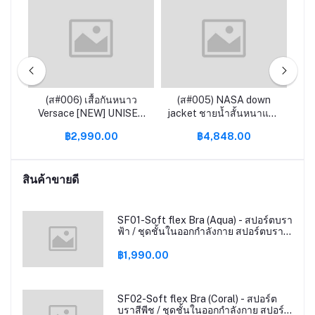
ลัง
(ส#006) เสื้อกันหนาว
(ส#005) NASA down
(ส#
ning
Versace [NEW] UNISEX
jacket ชายน้ำสั้นหนาแนว
เส
ของมันต้องมีติดตู้ [Limited
โน้มแบรนด์ 2022 ใหม่ฤดู
เก
฿2,990.00
฿4,848.00
Edition]
หนาวชายเสื้อเยาวชน
เสื้อผ้า
สินค้าขายดี
SF01-Soft flex Bra (Aqua) - สปอร์ตบรา
ฟ้า / ชุดชั้นในออกกำลังกาย สปอร์ตบรา
เล่นกีฬา
฿1,990.00
SF02-Soft flex Bra (Coral) - สปอร์ต
บราสีพีช / ชุดชั้นในออกกำลังกาย สปอร์ต