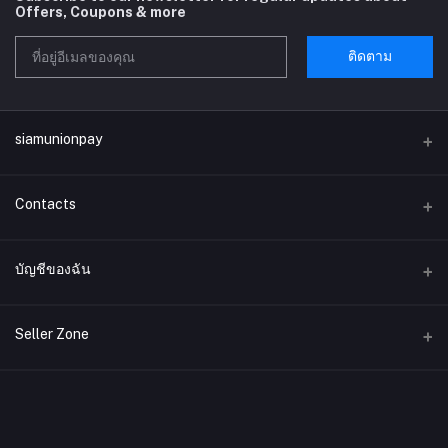
Offers, Coupons & more
ติดตาม
siamunionpay
Contacts
ที่อยู่
บัญชีของฉัน
บริษัท siamunionpay จำกัด
เข้าสู่ระบบ
โทรศัพท์
Seller Zone
ประวัติการสั่งซื้อ
อีเมล์
Become A Seller
สมัครตอนนี้
siamunionpay@gmail.com
สิ่งที่อยากได้ของฉัน
Login to Seller Panel
ติดตามการสั่งซื้อ