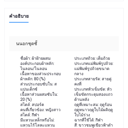
คำอธิบาย
นนอกชุดชั้
ชื่อผ้า: ผ้าฝ้ายผสม
ประเภทถ้วย: เต็มถ้วย
องค์ประกอบผ้าหลัก:
ประเภทแม่พิมพ์รูปถ้วย:
ไนลอน/ไนลอน
แม่พิมพ์รูปถ้วยขนาด
เนื้อหาของส่วนประกอบ
กลาง
ผ้าหลัก: 80 (%)
ประเภทสายรัด: สายคู่
ส่วนประกอบซับใน: ส
คงที่
แปนเด็กซ์
ประเภทหัวเข็มขัด: หัว
เนื้อหาส่วนผสมซับใน:
เข็มขัดกระดุมสองแถว
20 (%)
ด้านหลัง
สไตล์: สปอร์ต
ฤดูที่เหมาะสม: ฤดูร้อน
คนที่เกี่ยวข้อง: หญิงสาว
ฤดูหนาวฤดูใบไม้ผลิฤดู
สไตล์: กีฬา
ใบไม้ร่วง
มีแหวนเหล็กหรือไม่:
ฉากที่ใช้ได้: กีฬา
แหวนไร้โลหะแหวน
สี: ขาวชมพูเขียวฟ้าดำ