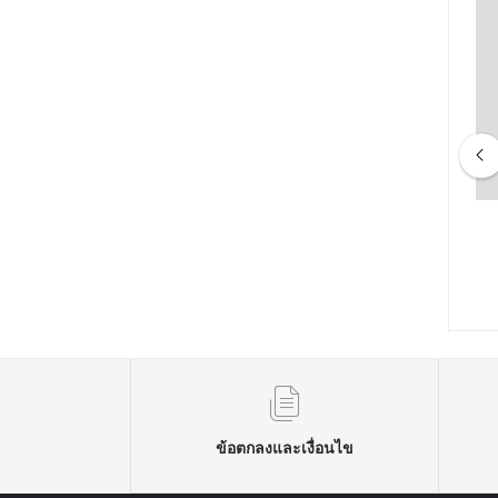
งไฟฟ้า Matrix Treadmill
ว-004 จักรยานออกกำลังกาย
TF30 XIR
Commercial Spinning Bike รุ่น
550GC3
118,850.00
฿98,000.00
ข้อตกลงและเงื่อนไข