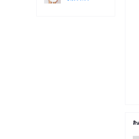
ชุดชั้นในออกกำลัง
กาย บราไขว้หลัง
สิน