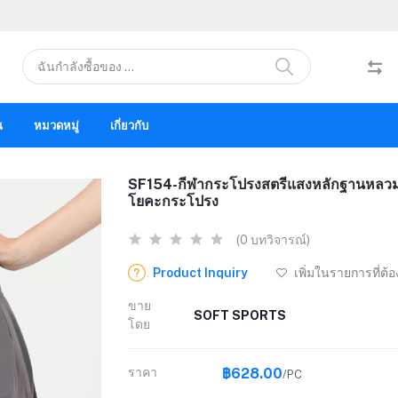
น
หมวดหมู่
เกี่ยวกับ
SF154-กีฬากระโปรงสตรีแสงหลักฐานหลวมร
โยคะกระโปรง
(0 บทวิจารณ์)
Product Inquiry
เพิ่มในรายการที่ต้
ขาย
SOFT SPORTS
โดย
ราคา
฿628.00
/PC