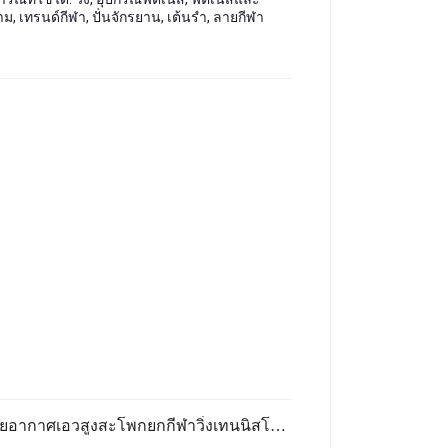
, เทรนด์กีฬา, ปั่นจักรยาน, เต้นรำ, ลายกีฬา
ข้อมูลเฉพาะของ Lulu กีฬากระโปรงสตรีแสงหลักฐานหลวมระบายอากาศเอวสูงสะโพกยกกีฬาวิ่งเทนนิสโยคะกระโปรง