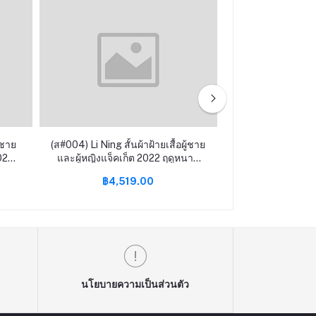
 ชาย
(ส#004) Li Ning สั้นผ้าฝ้ายเสื้อผู้ชาย
(ส#003) NASA 
022
และผู้หญิงแจ็คเก็ต 2022 ฤดูหนาว
original heart hi
อผ้า
ใหม่วิ่งหนาอบอุ่น hooded
Velcro hooded
฿4,519.00
฿2,56
นโยบายความเป็นส่วนตัว