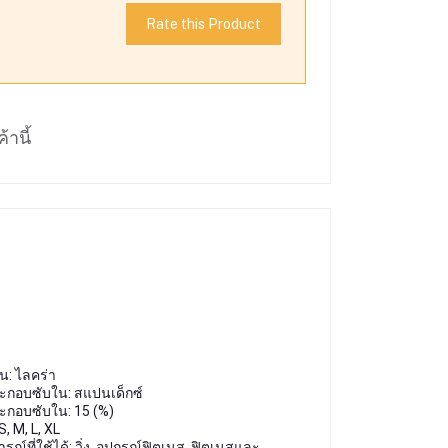
Rate this Product
้านี้
ใน: ไลคร่า
ะกอบซับใน: สแปนเด็กซ์
ะกอบซับใน: 15 (%)
, M, L, XL
ณ์ที่ใช้ได้: วิ่ง, อุปกรณ์ฟิตเนส, ฟิตเนสและ