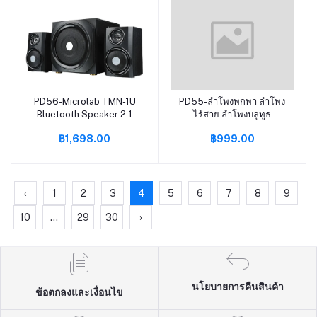
PD56-Microlab TMN-1U
PD55-ลำโพงพกพา ลำโพง
หยิบใส่ตะกร้า
หยิบใส่ตะกร้า
Bluetooth Speaker 2.1
ไร้สาย ลำโพงบลูทูธ
Chลำโพง บลูทูธ , ซับวูฟเฟอร์
Bluetooth พร้อมลำโพง
฿1,698.00
฿999.00
ไม้, ลำโพง2.1 สามารถเชื่อม
สเตอริโอลำโพงโลหะไร้สาย
ต่อกับทีวี / คอมพิวเตอร์ /
สำหรับงานปาร์ตี้กลางแจ้ง
โทรศัพท์มือถือ / รับประกัน 1
ลำโพงบรูทูธเบสหนัก ของ
ป
ขวัญปีใหม่
‹
1
2
3
4
5
6
7
8
9
10
...
29
30
›
นโยบายการคืนสินค้า
ข้อตกลงและเงื่อนไข