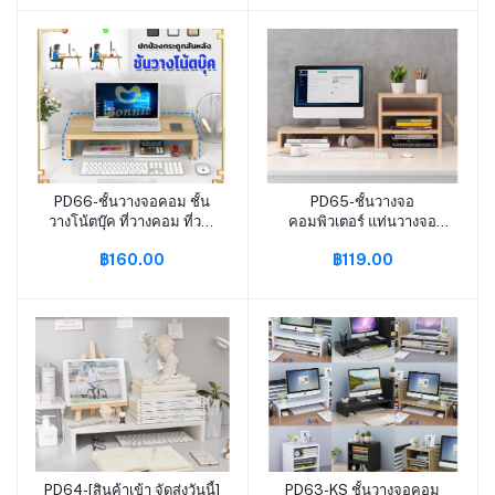
ไทย
สายสูง ภาษาไทย
PD66-ชั้นวางจอคอม ชั้น
PD65-ชั้นวางจอ
หยิบใส่ตะกร้า
หยิบใส่ตะกร้า
วางโน้ตบุ๊ค ที่วางคอม ที่วาง
คอมพิวเตอร์ แท่นวางจอ
จอคอม รุ่นไม้หนา 1.6
คอม ที่วางจอคอม ชั้นวางจอ
฿160.00
฿119.00
ทนทานกว่า หลายสี (สีขาว/
คอมพิวเตอร์
ดำ/ไม้) 50cm ชั้นวางหนังสือ
ที่วางคอมพิวเตอร์-167
PD64-[สินค้าเข้า จัดส่งวันนี้]
PD63-KS ชั้นวางจอคอม
หยิบใส่ตะกร้า
หยิบใส่ตะกร้า