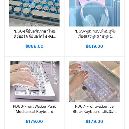
PD66-[คีย์บอร์ดภาษาไทย]
PD69-หูแมวแบบใหม่หูฟัง
หยิบใส่ตะกร้า
หยิบใส่ตะกร้า
คีย์บอร์ด คีย์บอร์ดไฟ RGB
เรืองแสงหูฟังเกมหูฟัง
คีย์บอร์ดเกมมิ่งมีสาย แป้น
eSports หูฟังไร้สายบลูทู ธ
฿888.00
฿619.00
พิมพ์ภาษาไทย เสียงเบา
PD68-Front Walker Punk
PD67-Frontwalker Ice
หยิบใส่ตะกร้า
หยิบใส่ตะกร้า
Mechanical Keyboard
Block Keyboard แป้นพิมพ์
คีย์บอร์ดแบบมีสาย คีย์บอร์ด
คริสตัลคีย์บอร์ดเชิงกล
฿179.00
฿179.00
เกม Green Axis คีย์บอร์ด
คีย์บอร์ดแบบมีสายสำหรับ
คอมพิวเตอร์สำนักงาน ภาษา
เกมสำนักงานคีย์บอร์ดแบบมี