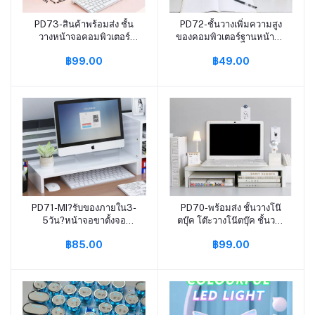
PD73-สินค้าพร้อมส่ง ชั้น
PD72-ชั้นวางเพิ่มความสูง
หยิบใส่ตะกร้า
หยิบใส่ตะกร้า
วางหน้าจอคอมพิวเตอร์
ของคอมพิวเตอร์ฐานหน้าจอ
รุ่นCAT แข็งแรงพร้อมที่เก็บ
จอเดสก์ท็อปที่เก็บของบนเด
฿99.00
฿49.00
ของ ชั้นจัดเก็บโต๊ะ
สก์ท็อปในสำนักงานชั้นวาง
แล็ปท็อป
PD71-MI?รับของภายใน3-
PD70-พร้อมส่ง ชั้นวางโน๊
หยิบใส่ตะกร้า
หยิบใส่ตะกร้า
5วัน?หน้าจอขาตั้งจอ
ตบุ๊ค โต๊ะวางโน๊ตบุ๊ค ชั้นวาง
คอมพิวเตอร์เดสก์ท็อปเพิ่ม
จอคอมพิวเตอร์ โต๊ะไม้วาง
฿85.00
฿99.00
ขาตั้งสำนักงาน Desktop จัด
คอมพิวเตอร์ ชั้นไม้ โต๊ะ
ระเบียบชั้นเก็บของ
ทำงาน ชั้นวางของ โต๊ะวาง
คอม