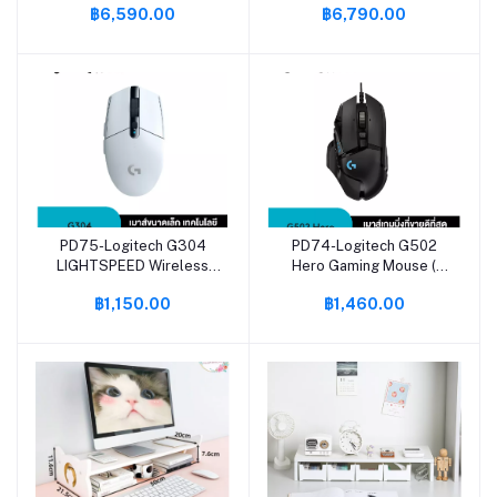
฿6,590.00
฿6,790.00
Headphone 7.1 ( หูฟังเกมมิ่ง
มิ่งไร้สาย พร้อมไฟ
ไร้สาย พร้อมไมค์ เกรดมือ
LIGHTSYNC RGB ปรับแต่ง
โปร )
ได้ LIGHTSPEED
Bluetooth ไมค์ถอดได้ -
White
PD75-Logitech G304
PD74-Logitech G502
หยิบใส่ตะกร้า
หยิบใส่ตะกร้า
LIGHTSPEED Wireless
Hero Gaming Mouse (
Gaming Mouse 12,000
เมาส์เกมมิ่ง Hero เซ็นเซอร์
฿1,150.00
฿1,460.00
DPI, ( เมาส์เกมมิ่งขนาดเล็ก
25K DPI ตั้งมาโครได้ 11 ปุ่ม
ไร้สาย 25K DPI ปุ่มมาโคร 6
พร้อมไฟ RGB ปรับน้ำหนัก
ปุ่ม)
ได้ )