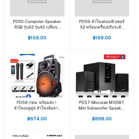
PD60-Computer Speaker
PD59-ลำโพงคอมพิวเตอร์
หยิบใส่ตะกร้า
หยิบใส่ตะกร้า
RGB รุ่นX2 รุ่นA2 เปลี่ยนสี
X2 พร้อมเครื่องปรับระดับ
ได้ ลำโพงคอมพิวเตอ
เสียง ลำโพงUSB ชุด
฿159.00
฿169.00
USBขับเคล จิ๋วแต่แจ๋ว แบส
ลำโพง2.0 ลำโพงต่อ
แน่น คุ้มค่า
โทรศัพท์ ลำโพงต่อTV
USB/AUXลำโพง สเตอริโอ
โทรทัศน์ ลำโพงคอม ลำโพง
GAMING SPEAKER
แล็ปท็อป ลำโพGAMING
PD58-กทม. พร้อมส่ง！
PD57-Microlab M100BT
หยิบใส่ตะกร้า
หยิบใส่ตะกร้า
ลำโพงบลูทูธ ลำโพงล้อลาก
Mini Subwoofer Speaker
เคลื่อนที่ BIG SIZE ตัวใหญ่
2.1 Ch ลำโพงซัพขนาดเล็กมี
฿974.00
฿898.00
พลังเสียงกระหึ่ม แบตเตอรี่
บลูทูธ ระบบ 2.1 ใช้กับ
2400mAh ลำโพงเบสหนักๆ
คอมพิวเตอร์ก็ดี เครื่องเสีย
แถมฟรี ไมค์ลอย อึดทนทาน
งอื่นๆ ก็ได้ ราคาถูก รับ
ประกันศูนย์ 1 ปี