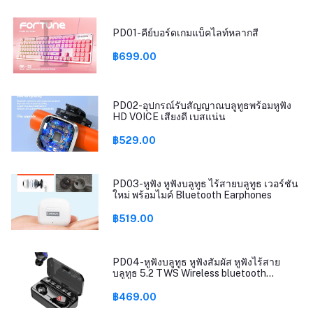
PD01-คีย์บอร์ดเกมแบ็คไลท์หลากสี
฿699.00
PD02-อุปกรณ์รับสัญญาณบลูทูธพร้อมหูฟัง
HD VOICE เสียงดี เบสแน่น
฿529.00
PD03-หูฟัง หูฟังบลูทูธ ไร้สายบลูทูธ เวอร์ชัน
ใหม่ พร้อมไมค์ Bluetooth Earphones
฿519.00
PD04-หูฟังบลูทูธ หูฟังสัมผัส หูฟังไร้สาย
บลูทูธ 5.2 TWS Wireless bluetooth
headset Earphone Earbud ชาร์จแบต
ฉุกเฉิน รุ่นT25
฿469.00