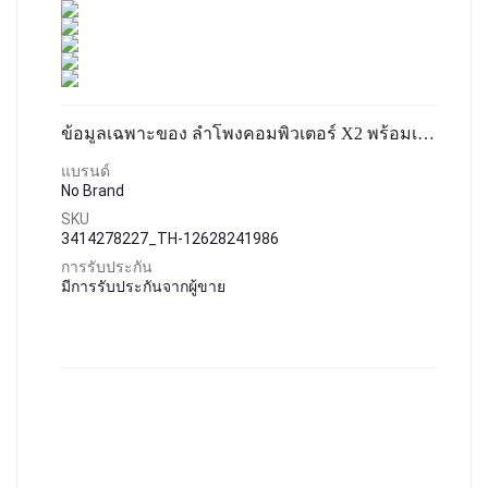
ข้อมูลเฉพาะของ ลำโพงคอมพิวเตอร์ X2 พร้อมเครื่องปรับระดับเสียง ลำโพงUSB ชุดลำโพง2.0 ลำโพงต่อโทรศัพท์ ลำโพงต่อTV โทรทัศน์ ลำโพงคอม ลำโพงแล็ปท็อป ลำโพGAMING
แบรนด์
No Brand
SKU
3414278227_TH-12628241986
การรับประกัน
มีการรับประกันจากผู้ขาย