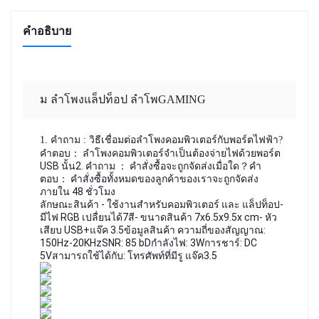
คำอธิบาย
ม ลำโพงแล็ปท็อป ลำโพGAMING
1. คำถาม : วิธีเชื่อมต่อลำโพงคอมพิวเตอร์กับพอร์ตไฟฟ้า?
คำตอบ： ลำโพงคอมพิวเตอร์จำเป็นต้องจ่ายไฟด้วยพอร์ต 
USB นั้น
2. คำถาม ： คำสั่งซื้อจะถูกจัดส่งเมื่อใด？
คำ
ตอบ： คำสั่งซื้อทั้งหมดของลูกค้าของเราจะถูกจัดส่ง
ภายใน 48 ชั่วโมง
ลักษณะสินค้า - ใช้งานสำหรับคอมพิวเตอร์ และ แล็ปท็อป- 
มีไฟ RGB เปลื่ยนได้7สี- ขนาดสินค้า 7x6.5x9.5x cm- หัว
เสียบ USB+แจ๊ค 3.5ข้อมูลสินค้า ความถี่ของสัญญาณ: 
150Hz-20KHzSNR: 85 bDกำลังไฟ: 3Wการชาร์: DC 
5Vสามารถใช้ได้กับ: โทรศัพท์ที่มีรู แจ๊ค3.5