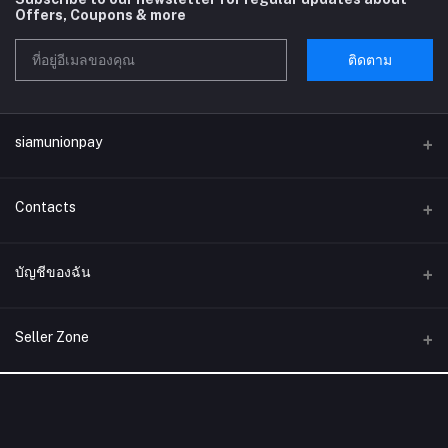
Offers, Coupons & more
ติดตาม
siamunionpay
Contacts
ที่อยู่
บัญชีของฉัน
บริษัท siamunionpay จำกัด
เข้าสู่ระบบ
โทรศัพท์
Seller Zone
ประวัติการสั่งซื้อ
อีเมล์
Become A Seller
สมัครตอนนี้
siamunionpay@gmail.com
สิ่งที่อยากได้ของฉัน
Login to Seller Panel
ติดตามการสั่งซื้อ