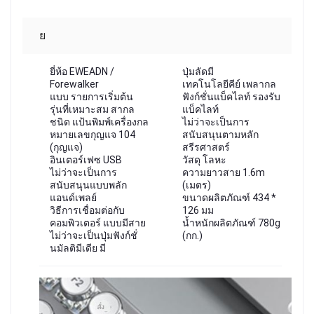
ย
ยี่ห้อ EWEADN /
ปุ่มลัดมี
Forewalker
เทคโนโลยีคีย์ เพลากล
แบบ รายการเริ่มต้น
ฟังก์ชั่นแบ็คไลท์ รองรับ
รุ่นที่เหมาะสม สากล
แบ็คไลท์
ชนิด แป้นพิมพ์เครื่องกล
ไม่ว่าจะเป็นการ
หมายเลขกุญแจ 104
สนับสนุนตามหลัก
(กุญแจ)
สรีรศาสตร์
อินเตอร์เฟซ USB
วัสดุ โลหะ
ไม่ว่าจะเป็นการ
ความยาวสาย 1.6m
สนับสนุนแบบพลัก
(เมตร)
แอนด์เพลย์
ขนาดผลิตภัณฑ์ 434 *
วิธีการเชื่อมต่อกับ
126 มม
คอมพิวเตอร์ แบบมีสาย
น้ำหนักผลิตภัณฑ์ 780g
ไม่ว่าจะเป็นปุ่มฟังก์ชั่
(กก.)
นมัลติมีเดีย มี