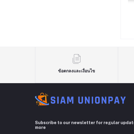
VECPU RTXPC-08
ค08 คอม 128 เธรด | ซีพียู DUAL
E I9-12900F 2.4GHz
AMD EPYC 7601 | เมนบอร์ด DUAL
/ Z690 / RTX 3080
CPU | แรม 64GB | M.2 NVMe |
78,090.00
฿76,990.00
GB DDR4 3200MHz /
SERVER WORKSTATION
/ 850W 80+ / CS360
COMWORK
ข้อตกลงและเงื่อนไข
Subscribe to our newsletter for regular upda
more