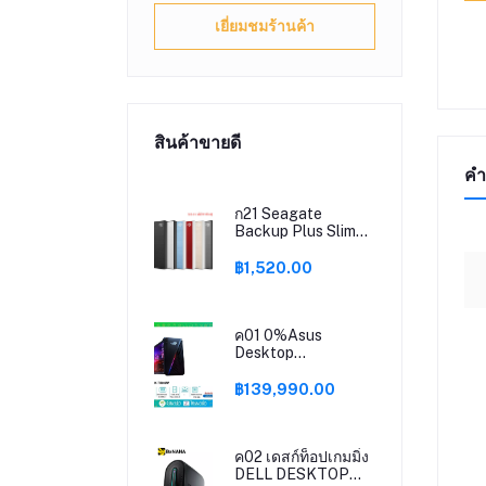
เยี่ยมชมร้านค้า
สินค้าขายดี
คำ
ก21 Seagate
Backup Plus Slim
1TB 2.5" USB3.0
ประกันศูนย์
฿1,520.00
SIS/Synnex 3ปี
ค01 0%Asus
Desktop
PC(คอมพิวเตอร์)ROG
Strix(G35DX-
฿139,990.00
TH003W)/Ryzen9
5900X/32GB/2TBSSD/GeForce
RTX3090/Win11H/3Y
ค02 เดสก์ท็อปเกมมิ่ง
DELL DESKTOP