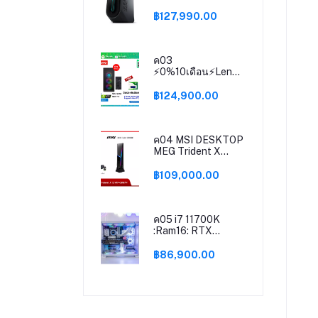
TW GAMING
ALIENWARE
฿127,990.00
AURORA R13-
W269251003TH by
Banana IT
ค03
⚡️0%10เดือน⚡Lenovo
Computer PC
(คอมพิวเตอร์เกมตั้ง
฿124,900.00
โต๊ะ) Gaming
LegionLegion 7
34IAZ7
(90S20073TL) i9-
ค04 MSI DESKTOP
12900K/32GB/SSD
MEG Trident X
1TB+ + 2TB
12VTF-080TH / i7-
HDD/NVIDIA
12700K / RTX
฿109,000.00
GeForce
3080 Ti VENTUS /
RTX3080TI
16GB / SSD 1TB /
12GB/Windows11
Windows 11 Home
Home/3Year Onsite
ค05 i7 11700K
Legion
:Ram16: RTX
3070Ti ASUS TUF
รับเลย เก้าอี้Gaming
฿86,900.00
มูลค่า 2,900.-