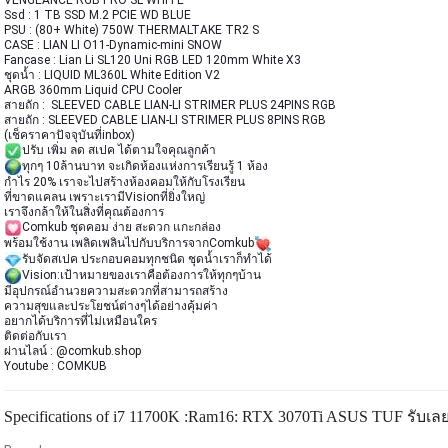
VENGEANCE RGB PRO SL WHITE
Ssd : 1 TB SSD M.2 PCIE WD BLUE
PSU : (80+ White) 750W THERMALTAKE TR2 S 
CASE : LIAN LI O11-Dynamic-mini SNOW
Fancase : Lian Li SL120 Uni RGB LED 120mm White X3  
ชุดน้ำ : LIQUID ML360L White Edition V2 
ARGB 360mm Liquid CPU Cooler
สายถัก :  SLEEVED CABLE LIAN-LI STRIMER PLUS 24PINS RGB
สายถัก : SLEEVED CABLE LIAN-LI STRIMER PLUS 8PINS RGB
(เช็คราคาปัจจุบันที่inbox)
ปรับ เพิ่ม ลด สเปค ได้ตามใจคุณลูกค้า
ทุกๆ 10ล้านบาท จะเกิดห้องแห่งการเรียนรู้ 1 ห้อง
กำไร 20% เราจะไปสร้างห้องคอมให้กับโรงเรียน
ที่ขาดแคลน เพราะเรามีVisionที่ยิ่งใหญ่
เราจึงกล้าให้ในสิ่งที่คุณต้องการ
Comkub ชุดคอม ง่าย สะดวก แกะกล่อง
พร้อมใช้งาน เพลิดเพลินไปกับบริการจากComkub
รับจัดสเปค ประกอบคอมทุกชนิด ชุดน้ำเราก็ทำได้
Vision:เป้าหมายของเราคือต้องการให้ทุกๆบ้าน
มีอุปกรณ์อำนวยความสะดวกที่สามารถสร้าง
ความสุขและประโยชน์ต่างๆได้อย่างคุ้มค่า
อยากได้บริการที่ไม่เหมือนใคร
ติดต่อกับเรา
ผ่านไลน์ : @comkub.shop
Youtube : COMKUB
Specifications of i7 11700K :Ram16: RTX 3070Ti ASUS TUF รับเลย เ