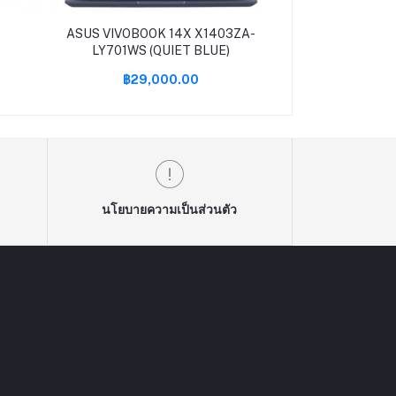
ASUS VIVOBOOK 14X X1403ZA-
ค01 0%Asu
LY701WS (QUIET BLUE)
PC(คอมพิว
Strix(G35DX-T
฿29,000.00
฿139,9
5900X/32GB/2T
RTX3090/W
นโยบายความเป็นส่วนตัว