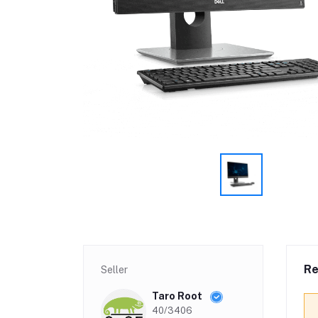
Re
Seller
Taro Root
40/3406