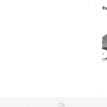
สิน
VECPU RTXPC-08
ค08 คอม 128 เธรด | ซีพียู DUAL
E I9-12900F 2.4GHz
AMD EPYC 7601 | เมนบอร์ด DUAL
/ Z690 / RTX 3080
CPU | แรม 64GB | M.2 NVMe |
78,090.00
฿76,990.00
GB DDR4 3200MHz /
SERVER WORKSTATION
/ 850W 80+ / CS360
COMWORK