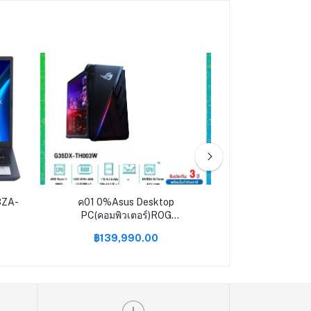
3ZA-
ค01 0%Asus Desktop
ค02 เดสก์ท็อป
PC(คอมพิวเตอร์)ROG
DESKTOP 
Strix(G35DX-TH003W)/Ryzen9
ALIENWARE A
฿139,990.00
฿127,9
5900X/32GB/2TBSSD/GeForce
W269251003TH 
RTX3090/Win11H/3Y