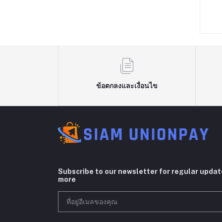
/ Z690 / RTX 3080
CPU | แรม 64GB | M.2 NVMe |
78,090.00
฿76,990.00
GB DDR4 3200MHz /
SERVER WORKSTATION
/ 850W 80+ / CS360
COMWORK
ข้อตกลงและเงื่อนไข
Subscribe to our newsletter for regular upda
more