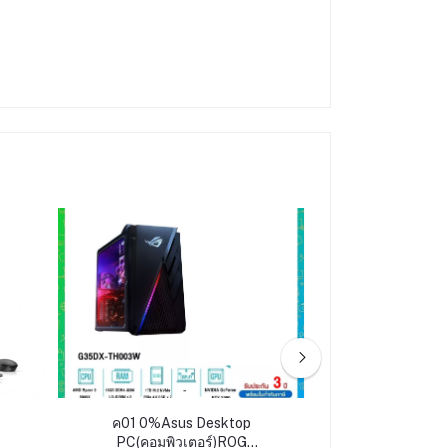
ค01 0%Asus Desktop
ค02 เดสก์ท็อป
PC(คอมพิวเตอร์)ROG
DESKTOP 