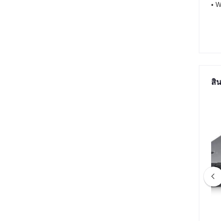
• W
สิน
VECPU RTXPC-08
ค08 คอม 128 เธรด | ซีพียู DUAL
E I9-12900F 2.4GHz
AMD EPYC 7601 | เมนบอร์ด DUAL