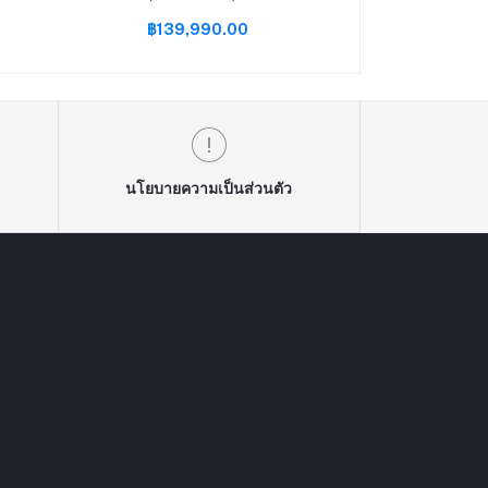
Strix(G35DX-TH003W)/Ryzen9
ALIENWARE A
฿139,990.00
฿127,9
5900X/32GB/2TBSSD/GeForce
W269251003TH 
RTX3090/Win11H/3Y
นโยบายความเป็นส่วนตัว