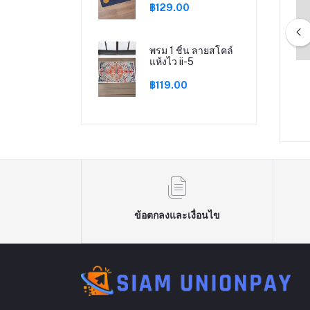
฿129.00
พรม 1 ชิ้น ลายสโคล์
แห้งไว ii-5
มไฟแขวน 3 ชั้น อลูมิ
(F-004) แจกันดอกไม้ประดิษฐ์รวม
฿119.00
ชุบโลหะ สไตล์โมเดิร์น สี
ดอกไม้ปลอมพร้อมแจกัน ดอกไม้
/ ดํา สําหรับห้องนั่งเล่น
ปลอมตกแต่งบนโต๊ะ
11,999.00
฿2,000.00
ข้อตกลงและเงื่อนไข