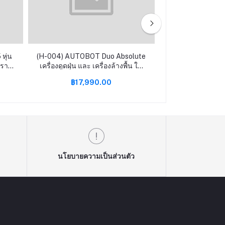
หุ่น
(H-004) AUTOBOT Duo Absolute
(F-002) เตาผิง รุ่
ดคราบ
เครื่องดูดฝุ่น และ เครื่องล้างพื้น ใน
แถมพร๊อพ] รับป
ตัวเดียว FREE mini DC และประกัน
฿17,990.00
฿4,69
ูด
เพิ่มอีก 1 ปี
นโยบายความเป็นส่วนตัว