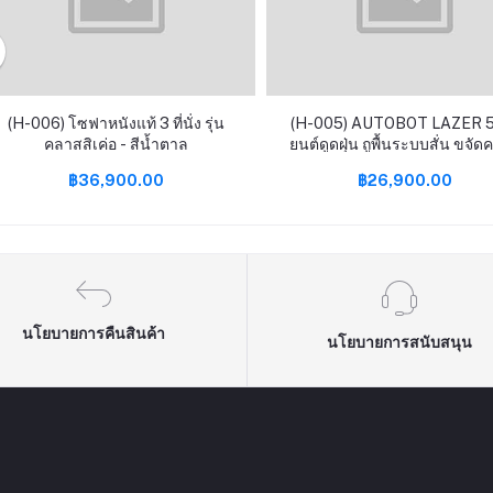
(H-006) โซฟาหนังแท้ 3 ที่นั่ง รุ่น
(H-005) AUTOBOT LAZER 5 
คลาสสิเค่อ - สีน้ำตาล
ยนต์ดูดฝุ่น ถูพื้นระบบสั่น ขจั
และผลิตน้ำ OH- ยับยั้งเชื้อโรค พร้อม
฿36,900.00
฿26,900.00
Smart dock แถมฟรีเครื่องด
นโยบายการคืนสินค้า
นโยบายการสนับสนุน