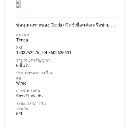
ข้อมูลเฉพาะของ Tenda สวิตช์เชื่อมต่อเครือข่าย 8 พอร์ต SG108 Network Switch 8 Ports 10/100/1000Mbps Fast Ethernet RJ45 Switcher Lan Hub MDI/MDIX Full/Half duplex exchange รุ่น SG108 รับประกัน 5 ปี
แบรนด์
Tenda
SKU
1503752275_TH-8609626631
จำนวนเสาสัญญาณ
6 ขึ้นไป
ประเภทของการเชื่อม
ต่อ
Wired
การรับประกัน
มีการรับประกัน
ระยะเวลาการรับ
ประกัน
5 ปี