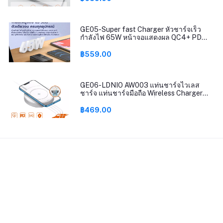
duplex exchange รุ่น SG108 รับประกัน 5 ปี
GE05-Super fast Charger หัวชาร์จเร็ว
กำลังไฟ 65W หน้าจอแสดงผล QC4+ PD
QC3.0 ตัวเดียวจบ 2USB-C+2USB-A
LDNIO A4808Q สายยาว150cm
฿559.00
GE06-LDNIO AW003 แท่นชาร์จไวเลส
ชาร์จ แท่นชาร์จมือถือ Wireless Charger
32W QC3.0+PD ชาร์จเร็ว+2 USB สายไฟ
ยาว150 เซนติเมตร
฿469.00