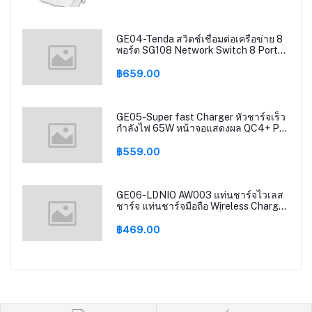
Repeater Mode ติดตั้งง่าย รับ
ประกัน5ปี(แถมชุดชาร์จในรถ)
GE04-Tenda สวิตช์เชื่อมต่อเครือข่าย 8
พอร์ต SG108 Network Switch 8 Ports
10/100/1000Mbps Fast Ethernet RJ45
Switcher Lan Hub MDI/MDIX Full/Half
฿659.00
duplex exchange รุ่น SG108 รับประกัน
5 ปี
GE05-Super fast Charger หัวชาร์จเร็ว
กำลังไฟ 65W หน้าจอแสดงผล QC4+ PD
QC3.0 ตัวเดียวจบ 2USB-C+2USB-A
LDNIO A4808Q สายยาว150cm
฿559.00
GE06-LDNIO AW003 แท่นชาร์จไวเลส
ชาร์จ แท่นชาร์จมือถือ Wireless Charger
32W QC3.0+PD ชาร์จเร็ว+2 USB สาย
ไฟยาว150 เซนติเมตร
฿469.00