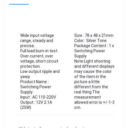
Wide input voltage
Size : 78 x 48 x 21mm
range, steady and
Color : Silver Tone
precise.
Package Content : 1 x
Full load burn-in test.
Switching Power
Over current, over
Supply
voltage, short circuit
Note:Light shooting
protection.
and different displays
Low output ripple and
may cause the color
yawp.
of the item in the
Product Name :
picture a little
Switching Power
different from the
Supply
real thing.The
Input : AC 110-220V
measurement
Output : 12V 2.1A
allowed error is +/-1-3
(25W)
cm.