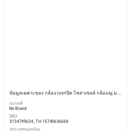
ข้อมูลเฉพาะของ กล้องวงจรปิด โซล่าเซลล์ กล้อง4g มาพร้อม ไฟสปอร์ตไลท์ โซล่าเซลล์ กล้องวงจรปิด Solar cell กล้องใส่ซิม4G wifi PTZ ip solar camera กล้อง 360° กล้องวงจรปิดไร้สาย
แบรนด์
No Brand
SKU
3134799634_TH-15740636668
ประเภทของกล้อง