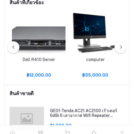
สินค้าที่เกี่ยวข้อง
PC-
Dell R410 Server
computer
A
-
฿12,000.00
฿35,000.00
TX
DR4
B /
สินค้าขายดี
0
GE01-Tenda AC21 AC2100 เร้าเตอร์
6dBi 6 เสาอากาศ Wifi Repeater
2.4Ghz 5GHz Dual Band รองรับ
Windows10 Mac รองรับ Router
฿1,299.00
Mode/AP Mode/Repeater Mode ส่ง