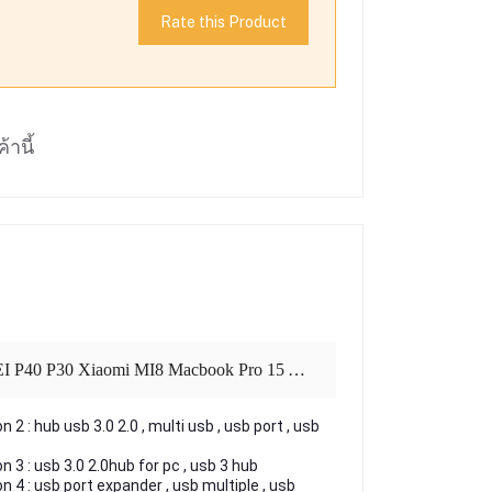
Rate this Product
้านี้
บ Samung S21 S22 NOTE10/20 OPPO VIVO X50 Lenovo HUAWEI P40 P30 Xiaomi MI8 Macbook Pro 15 Air Pro
n 2 : hub usb 3.0 2.0 , multi usb , usb port , usb
n 3 : usb 3.0 2.0hub for pc , usb 3 hub
n 4 : usb port expander , usb multiple , usb