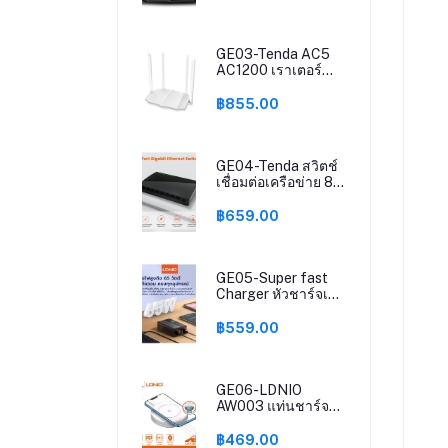
มาก
2.4Ghz 5GHz Dual
ถึง2033Mbps(แถม
Band รองรับ
ชุดชาร์จในรถ)
Windows10 Mac
Router Mode / AP
GE03-Tenda AC5
Mode / Repeater
AC1200 เราเตอร์
Mode ติดตั้งง่าย รับ
5dBi เสาอากาศ Wifi
ประกันศูนย์ 5 ปี (แถม
Repeater 2.4Ghz
฿855.00
ชุดชาร์จในรถ)
5GHz Dual Band
รองรับ Windows10
Mac ใช้งาน Router
Mode / AP Mode /
GE04-Tenda สวิตช์
Repeater Mode ติด
เชื่อมต่อเครือข่าย 8
ตั้งง่าย รับ
พอร์ต SG108
ประกัน5ปี(แถมชุด
Network Switch 8
฿659.00
ชาร์จในรถ)
Ports
10/100/1000Mbps
Fast Ethernet RJ45
Switcher Lan Hub
GE05-Super fast
MDI/MDIX
Charger หัวชาร์จเร็ว
Full/Half duplex
กำลังไฟ 65W หน้า
exchange รุ่น
จอแสดงผล QC4+
฿559.00
SG108 รับประกัน 5
PD QC3.0 ตัวเดียว
ปี
จบ 2USB-C+2USB-
A LDNIO A4808Q
สายยาว150cm
GE06-LDNIO
AW003 แท่นชาร์จไว
เลสชาร์จ แท่นชาร์จ
มือถือ Wireless
฿469.00