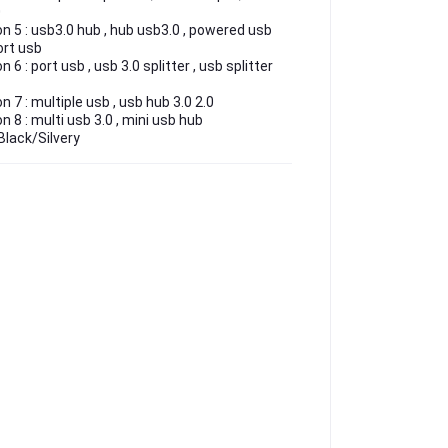
0
n 5 : usb3.0 hub , hub usb3.0 , powered usb
ort usb
n 6 : port usb , usb 3.0 splitter , usb splitter
n 7 : multiple usb , usb hub 3.0 2.0
n 8 : multi usb 3.0 , mini usb hub
 Black/Silvery