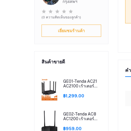
กรุงเทพฯ
(0 ความคิดเห็นของลูกค้า)
เยี่ยมชมร้านค้า
สินค้าขายดี
คำ
GE01-Tenda AC21
AC2100 เร้าเตอร์
6dBi 6 เสาอากาศ
Wifi Repeater
฿1,299.00
2.4Ghz 5GHz Dual
Band รองรับ
Windows10 Mac
รองรับ Router
GE02-Tenda AC8
Mode/AP
AC1200 เร้าเตอร์
Mode/Repeater
6dBi 4 เสาอากาศ
Mode ส่งข้อมูลได้
Wifi Repeater
฿959.00