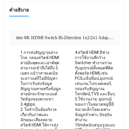
คำอธิบาย
itter 8K HDMI Switch Bi-Direction 1x2/2x1 Adapter HDMI Switcher 2 in 1 out for PS4/PS3,
1.การส่งสัญญาณทาง
4.สวิตช์ HDMI มีช่วง
ไกล: กล่องสวิตช์ HDMI
การใช้งานที่กว้าง
สายอินพุตและเอาต์พุต
Switcher ทำงานร่วม
สามารถเข้าถึงได้ถึง 5
กับอุปกรณ์ทั้งหมดที่ติด
เมตร แม้ว่าสายเคเบิล
ตั้งพอร์ต HDMI,เช่น
จะยาวแต่ก็ไม่มีปัญหา
PCS,แล็ปท็อป,อุปกรณ์
ในการรับส่งข้อมูล
เล่นเกม,โปรเจคเตอร์,
สัญญาณหายหรือข้อมูล
กล่องรับสัญญาณ
สายมักจะรักษาแบนด์
โทรทัศน์,TVS และอื่นๆ.
วิดธ์สูงของพวกเขา
5.ใช้งานง่าย: อุปกรณ์
3.4gbps.
ของเราในหมวดหมู่นี้มี
2. ไม่จำเป็นต้องกังวล
ขนาดเล็กโดยเฉพาะ
เกี่ยวกับภาพและ
ข้อมูลจำเพาะ:ปัจจุบัน
ลักษณะเสียงหลาย
ทำงาน:
สวิตช์ HDMI ให้การส่ง
15mAสนับสนุนรูปแบบ