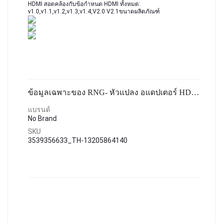
HDMI สอดคล้องกับข้อกำหนด HDMI ทั้งหมด: 
v1.0,v1.1,v1.2,v1.3,v1.4,V2.0 V2.1ขนาดผลิตภัณฑ์
ข้อมูลเฉพาะของ RNG- หัวแปลง อแดปเตอร์ HDMI คุณภาพ8K 2-in-1out และ 1-in-2 out สำหรับPS4/3 Box มอนิเตอร์รับสส่งภาพทั่วไป HDMI Splitter 8K HDMI Switch Bi-Direction 1x2/2x1 Adapter HDMI Switcher 2 in 1 out for PS4/PS3,
แบรนด์
No Brand
SKU
3539356633_TH-13205864140