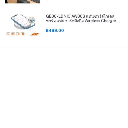
GE06-LDNIO AW003 แท่นชาร์จไวเลส
ชาร์จ แท่นชาร์จมือถือ Wireless Charger
32W QC3.0+PD ชาร์จเร็ว+2 USB สายไฟ
ยาว150 เซนติเมตร
฿469.00