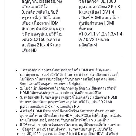
สัญญาณ lossless, ทั้ง
วิดีโอต่างๆ: 3D,1080
เสียงและวิดีโอ
p,ความละเอียด 2 K x 8
3. เพลิดเพลินไปกับที่
K และเสียง HDV1.4
หรูหราที่สุดวิดีโอและ
สวิตช์ HDMI สอดคล้อง
เสียง: เนื่องจาก HDMI
กับข้อกำหนด HDMI
จับภาพ,มันสนับสนุนทุก
ทั้งหมด:
ชนิดของรูปแบบวิดีโอ,
v1.0,v1.1,v1.2,v1.3,v1.4
เช่น 3D,2160 p,ความ
,V2.0 V2.1ขนาด
ละเอียด 2 K x 4 K และ
ผลิตภัณฑ์
เสียง HD
1.การส่งสัญญาณทางไกล: กล่องสวิตช์ HDMI สายอินพุตและ
เอาต์พุตสามารถเข้าถึงได้ถึง 5 เมตร แม้ว่าสายเคเบิลจะยาวแต่ก็
ไม่มีปัญหาในการรับส่งข้อมูลสัญญาณหายหรือข้อมูล สายมักจะ
รักษาแบนด์วิดธ์สูงของพวกเขา 3.4gbps.
2. ไม่จำเป็นต้องกังวลเกี่ยวกับภาพและลักษณะเสียงหลายสวิตช์ 
HDMI ให้การส่งสัญญาณ lossless, ทั้งเสียงและวิดีโอ
3. เพลิดเพลินไปกับที่หรูหราที่สุดวิดีโอและเสียง: เนื่องจาก HDMI 
จับภาพ,มันสนับสนุนทุกชนิดของรูปแบบวิดีโอ, เช่น 3D,2160 
p,ความละเอียด 2 K x 4 K และเสียง HD
4.สวิตช์ HDMI มีช่วงการใช้งานที่กว้าง Switcher ทำงานร่วมกับ
อุปกรณ์ทั้งหมดที่ติดตั้งพอร์ต HDMI,เช่น PCS,แล็ปท็อป,อุปกรณ์เล่น
เกม,โปรเจคเตอร์, กล่องรับสัญญาณโทรทัศน์,TVS และอื่นๆ.
5.ใช้งานง่าย: อุปกรณ์ของเราในหมวดหมู่นี้มีขนาดเล็กโดยเฉพาะ
ข้อมูลจำเพาะ:ปัจจุบันทำงาน: 15mAสนับสนุนรูปแบบวิดีโอ
ต่างๆ: 3D,1080 p,ความละเอียด 2 K x 8 K และเสียง HDV1.4 สวิตช์ 