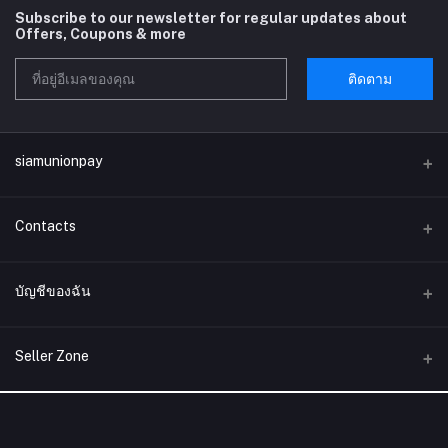
Subscribe to our newsletter for regular updates about
Offers, Coupons & more
ติดตาม
siamunionpay
Contacts
ที่อยู่
บัญชีของฉัน
บริษัท siamunionpay จำกัด
เข้าสู่ระบบ
โทรศัพท์
Seller Zone
ประวัติการสั่งซื้อ
อีเมล์
Become A Seller
สมัครตอนนี้
siamunionpay@gmail.com
สิ่งที่อยากได้ของฉัน