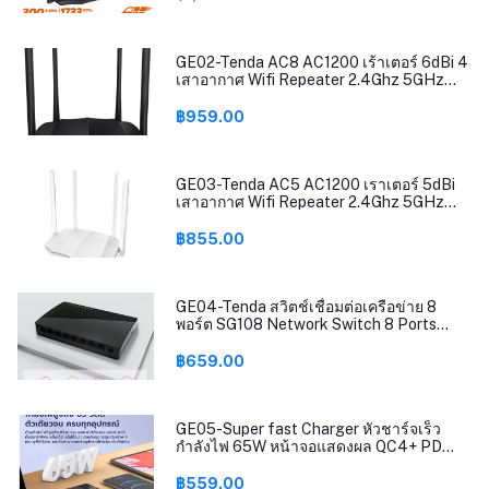
ส่งข้อมูลได้มากถึง2033Mbps(แถมชุดชาร์จ
ในรถ)
GE02-Tenda AC8 AC1200 เร้าเตอร์ 6dBi 4
เสาอากาศ Wifi Repeater 2.4Ghz 5GHz
Dual Band รองรับ Windows10 Mac Router
Mode / AP Mode / Repeater Mode ติดตั้ง
฿959.00
ง่าย รับประกันศูนย์ 5 ปี (แถมชุดชาร์จในรถ)
GE03-Tenda AC5 AC1200 เราเตอร์ 5dBi
เสาอากาศ Wifi Repeater 2.4Ghz 5GHz
Dual Band รองรับ Windows10 Mac ใช้งาน
Router Mode / AP Mode / Repeater Mode
฿855.00
ติดตั้งง่าย รับประกัน5ปี(แถมชุดชาร์จในรถ)
GE04-Tenda สวิตช์เชื่อมต่อเครือข่าย 8
พอร์ต SG108 Network Switch 8 Ports
10/100/1000Mbps Fast Ethernet RJ45
Switcher Lan Hub MDI/MDIX Full/Half
฿659.00
duplex exchange รุ่น SG108 รับประกัน 5 ปี
GE05-Super fast Charger หัวชาร์จเร็ว
กำลังไฟ 65W หน้าจอแสดงผล QC4+ PD
QC3.0 ตัวเดียวจบ 2USB-C+2USB-A
LDNIO A4808Q สายยาว150cm
฿559.00