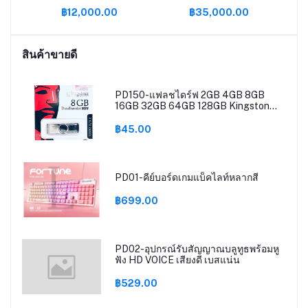
฿12,000.00
฿35,000.00
TX
DR4
B /
สินค้าขายดี
0
PD150-แฟลชไดร์ฟ 2GB 4GB 8GB
16GB 32GB 64GB 128GB Kingston
Portable Metal DT101 G2 USB Flash
Drive
฿45.00
PD01-คีย์บอร์ดเกมแบ็คไลท์หลากสี
฿699.00
PD02-อุปกรณ์รับสัญญาณบลูทูธพร้อมหู
ฟัง HD VOICE เสียงดี เบสแน่น
฿529.00