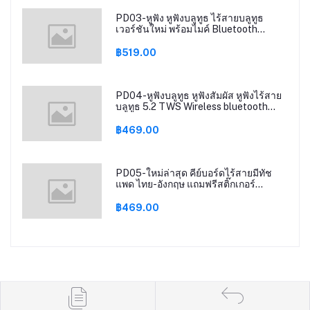
PD03-หูฟัง หูฟังบลูทูธ ไร้สายบลูทูธ
เวอร์ชันใหม่ พร้อมไมค์ Bluetooth
Earphones
฿519.00
PD04-หูฟังบลูทูธ หูฟังสัมผัส หูฟังไร้สาย
บลูทูธ 5.2 TWS Wireless bluetooth
headset Earphone Earbud ชาร์จแบต
ฉุกเฉิน รุ่นT25
฿469.00
PD05-ใหม่ล่าสุด คีย์บอร์ดไร้สายมีทัช
แพด ไทย-อังกฤษ แถมฟรีสติ๊กเกอร์
Keyboard bluetooth
฿469.00