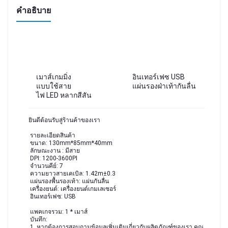
คำอธิบาย
เมาส์เกมมิ่ง
อินเทอร์เฟซ USB
แบบใช้สาย
แผ่นรองฝ่าเท้ากันลื่น
ไฟ LED หลากสีสัน
ยินดีต้อนรับสู่ร้านค้าของเรา
 รายละเอียดสินค้า
 ขนาด: 130mm*85mm*40mm
 ลักษณะงาน : มีสาย
 DPI: 1200-3600PI
 จำนวนคีย์: 7
 ความยาวสายเคเบิล: 1.42m±0.3
 แผ่นรองพื้นรองเท้า: แผ่นกันลื่น
 เครื่องยนต์: เครื่องยนต์เกมเลเซอร์
 อินเทอร์เฟซ: USB
 แพคเกจรวม: 1 * เมาส์
 บันทึก:
 1. หากต้องการสอบถามข้อมูลเพิ่มเติมเกี่ยวกับผลิตภัณฑ์ของเรา คุณ