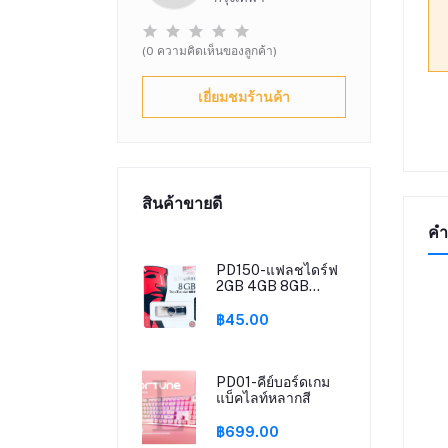
(0 ความคิดเห็นของลูกค้า)
เยี่ยมชมร้านค้า
สินค้าขายดี
คำ
PD150-แฟลชไดร์ฟ
2GB 4GB 8GB
16GB 32GB 64GB
128GB Kingston
฿45.00
Portable Metal
DT101 G2 USB
Flash Drive
PD01-คีย์บอร์ดเกม
แบ็คไลท์หลากสี
฿699.00