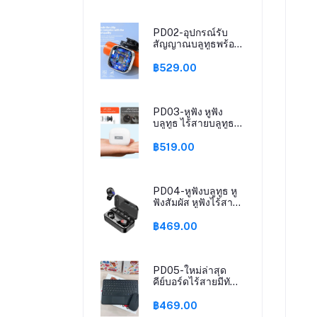
PD02-อุปกรณ์รับ
สัญญาณบลูทูธพร้อม
หูฟัง HD VOICE เสียง
ดี เบสแน่น
฿529.00
PD03-หูฟัง หูฟัง
บลูทูธ ไร้สายบลูทูธ
เวอร์ชันใหม่ พร้อม
ไมค์ Bluetooth
฿519.00
Earphones
PD04-หูฟังบลูทูธ หู
ฟังสัมผัส หูฟังไร้สาย
บลูทูธ 5.2 TWS
Wireless bluetooth
฿469.00
headset Earphone
Earbud ชาร์จแบต
ฉุกเฉิน รุ่นT25
PD05-ใหม่ล่าสุด
คีย์บอร์ดไร้สายมีทัช
แพด ไทย-อังกฤษ แถม
ฟรีสติ๊กเกอร์
฿469.00
Keyboard bluetooth