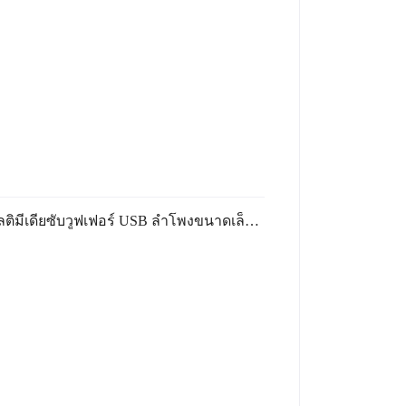
ข้อมูลเฉพาะของ ลำโพงตั้งโต๊ะ S4 เดสก์ท็อปเสียงแล็ปท็อปเสียงมัลติมีเดียซับวูฟเฟอร์ USB ลำโพงขนาดเล็ก การเชื่อมต่อ USB ลำโพงตั้งโต๊ะ