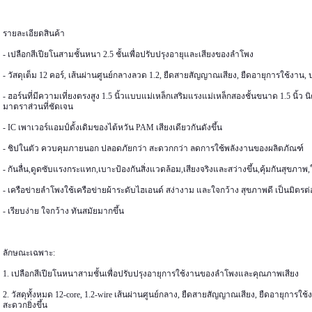
รายละเอียดสินค้า
- เปลือกสีเปียโนสามชั้นหนา 2.5 ชั้นเพื่อปรับปรุงอายุและเสียงของลำโพง
- วัสดุเต็ม 12 คอร์, เส้นผ่านศูนย์กลางลวด 1.2, ยืดสายสัญญาณเสียง, ยืดอายุการใช้งาน, 
- ฮอร์นที่มีความเที่ยงตรงสูง 1.5 นิ้วแบบแม่เหล็กเสริมแรงแม่เหล็กสองชั้นขนาด 1.5 นิ้ว 
มาตราส่วนที่ชัดเจน
- IC เพาเวอร์แอมป์ดั้งเดิมของไต้หวัน PAM เสียงเดียวกันดังขึ้น
- ชิปในตัว ควบคุมภายนอก ปลอดภัยกว่า สะดวกกว่า ลดการใช้พลังงานของผลิตภัณฑ์
- กันลื่น,ดูดซับแรงกระแทก,เบาะป้องกันสิ่งแวดล้อม,เสียงจริงและสว่างขึ้น,คุ้มกันสุขภาพ,
- เครือข่ายลำโพงใช้เครือข่ายผ้าระดับไฮเอนด์ สง่างาม และใจกว้าง สุขภาพดี เป็นมิตรต่อส
- เรียบง่าย ใจกว้าง ทันสมัยมากขึ้น
ลักษณะเฉพาะ:
1. เปลือกสีเปียโนหนาสามชั้นเพื่อปรับปรุงอายุการใช้งานของลำโพงและคุณภาพเสียง
2. วัสดุทั้งหมด 12-core, 1.2-wire เส้นผ่านศูนย์กลาง, ยืดสายสัญญาณเสียง, ยืดอายุการใช
สะดวกยิ่งขึ้น