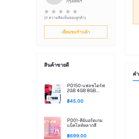
กรุงเทพฯ
(0 ความคิดเห็นของลูกค้า)
เยี่ยมชมร้านค้า
สินค้าขายดี
คำ
PD150-แฟลชไดร์ฟ
2GB 4GB 8GB
16GB 32GB 64GB
128GB Kingston
฿45.00
Portable Metal
DT101 G2 USB
Flash Drive
PD01-คีย์บอร์ดเกม
แบ็คไลท์หลากสี
฿699.00