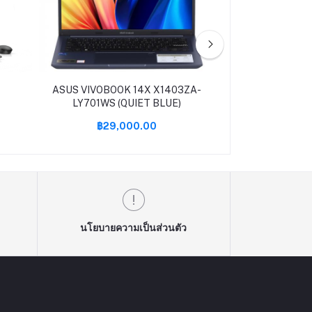
ASUS VIVOBOOK 14X X1403ZA-
ค01 0%Asu
LY701WS (QUIET BLUE)
PC(คอมพิว
Strix(G35DX-T
฿29,000.00
฿139,9
5900X/32GB/2T
RTX3090/W
นโยบายความเป็นส่วนตัว