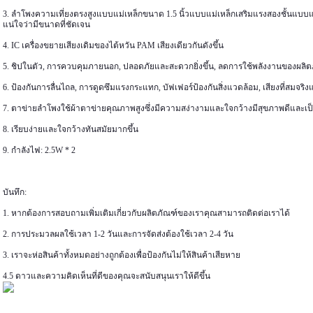
3. ลำโพงความเที่ยงตรงสูงแบบแม่เหล็กขนาด 1.5 นิ้วแบบแม่เหล็กเสริมแรงสองชั้นแบบแม่เ
แน่ใจว่ามีขนาดที่ชัดเจน
4. IC เครื่องขยายเสียงเดิมของไต้หวัน PAM เสียงเดียวกันดังขึ้น
5. ชิปในตัว, การควบคุมภายนอก, ปลอดภัยและสะดวกยิ่งขึ้น, ลดการใช้พลังงานของผลิต
6. ป้องกันการลื่นไถล, การดูดซึมแรงกระแทก, บัฟเฟอร์ป้องกันสิ่งแวดล้อม, เสียงที่สมจริงแ
7. ตาข่ายลำโพงใช้ผ้าตาข่ายคุณภาพสูงซึ่งมีความสง่างามและใจกว้างมีสุขภาพดีและเป็น
8. เรียบง่ายและใจกว้างทันสมัยมากขึ้น
9. กำลังไฟ: 2.5W * 2
บันทึก:
1. หากต้องการสอบถามเพิ่มเติมเกี่ยวกับผลิตภัณฑ์ของเราคุณสามารถติดต่อเราได้
2. การประมวลผลใช้เวลา 1-2 วันและการจัดส่งต้องใช้เวลา 2-4 วัน
3. เราจะห่อสินค้าทั้งหมดอย่างถูกต้องเพื่อป้องกันไม่ให้สินค้าเสียหาย
4.5 ดาวและความคิดเห็นที่ดีของคุณจะสนับสนุนเราให้ดีขึ้น