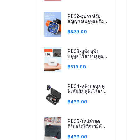
PD02-อุปกรณ์รับ
สัญญาณบลูทูธพร้อม
หูฟัง HD VOICE เสียง
ดี เบสแน่น
฿529.00
PD03-หูฟัง หูฟัง
บลูทูธ ไร้สายบลูทูธ
เวอร์ชันใหม่ พร้อม
ไมค์ Bluetooth
฿519.00
Earphones
PD04-หูฟังบลูทูธ หู
ฟังสัมผัส หูฟังไร้สาย
บลูทูธ 5.2 TWS
Wireless bluetooth
฿469.00
headset Earphone
Earbud ชาร์จแบต
ฉุกเฉิน รุ่นT25
PD05-ใหม่ล่าสุด
คีย์บอร์ดไร้สายมีทัช
แพด ไทย-อังกฤษ แถม
ฟรีสติ๊กเกอร์
฿469.00