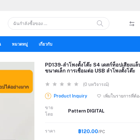
น
หมวดหมู่
เกี่ยวกับ
PD139-ลำโพงตั้งโต๊ะ S4 เดสก์ท็อปเสียงแล็ป
ขนาดเล็ก การเชื่อมต่อ USB ลำโพงตั้งโต๊ะ
(0 บทวิจารณ์)
Product Inquiry
เพิ่มในรายการที่ต้
ขาย
Pattern DIGITAL
โดย
ราคา
฿120.00
/PC