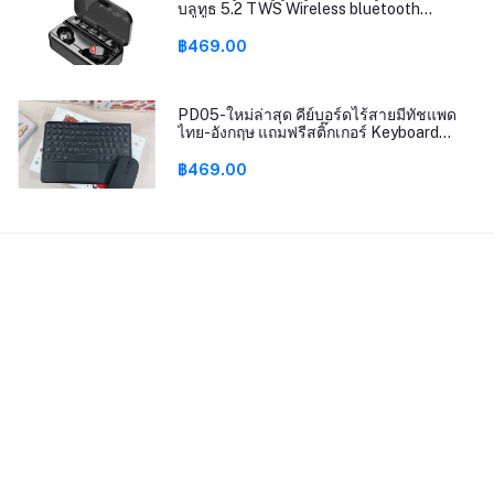
บลูทูธ 5.2 TWS Wireless bluetooth
headset Earphone Earbud ชาร์จแบต
ฉุกเฉิน รุ่นT25
฿469.00
PD05-ใหม่ล่าสุด คีย์บอร์ดไร้สายมีทัชแพด
ไทย-อังกฤษ แถมฟรีสติ๊กเกอร์ Keyboard
bluetooth
฿469.00