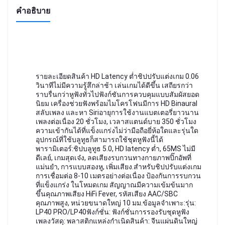
คำอธิบาย
รายละเอียดสินค้า HD Latency ต่ำชิปปรับแต่งเกม 0.06
วินาทีไม่มีความรู้สึกล่าช้า เล่นเกมได้ดีขึ้น เสถียรกว่า
ราบรื่นกว่าหูฟังทั่วไปฟังก์ชันการควบคุมแบบสัมผัสยอด
นิยม เครื่องช่วยฟังพร้อมไมโครโฟนมีการ HD Binaural
สลับเพลง และหา Siriอายุการใช้งานแบตเตอรี่ยาวนาน
เพลงต่อเนื่อง 20 ชั่วโมง, เวลาสแตนด์บาย 350 ชั่วโมง
ความเข้ากันได้ที่แข็งแกร่งไม่ว่ามือถือยี่ห้อใดและรุ่นใด
อุปกรณ์ที่ใช้บลูทูธก็สามารถใช้ชุดหูฟังนี้ได้
พารามิเตอร์:ชิปบลูทูธ 5.0, HD latency ต่ำ, 65MS ไม่มี
ดีเลย์, เกมสุดเจ๋ง, ลดเสียงรบกวนทางกายภาพปิ๊กอัพที่
แม่นยำ, การแบบสองหู, เพิ่มเสียง.สำหรับชิปปรับแต่งเกม
การเชื่อมต่อ 8-10 เมตรอย่างต่อเนื่อง ป้องกันการรบกวน
ที่แข็งแกร่ง ในโหมดเกม สัญญาณมีความเข้มข้นมาก
ขึ้นคุณภาพเสียง HiFi Fever, รหัสเสียง AAC/SBC
คุณภาพสูง, หน่วยขนาดใหญ่ 10 มม.ข้อมูลจำเพาะ:รุ่น:
LP40 PRO/LP40ฟังก์ชั่น: ฟังก์ชั่นการรองรับชุดหูฟัง
เพลงวัสดุ: พลาสติกแหล่งกำเนิดสินค้า: จีนแผ่นดินใหญ่