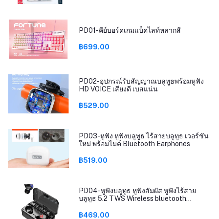
PD01-คีย์บอร์ดเกมแบ็คไลท์หลากสี
฿699.00
PD02-อุปกรณ์รับสัญญาณบลูทูธพร้อมหูฟัง
HD VOICE เสียงดี เบสแน่น
฿529.00
PD03-หูฟัง หูฟังบลูทูธ ไร้สายบลูทูธ เวอร์ชัน
ใหม่ พร้อมไมค์ Bluetooth Earphones
฿519.00
PD04-หูฟังบลูทูธ หูฟังสัมผัส หูฟังไร้สาย
บลูทูธ 5.2 TWS Wireless bluetooth
headset Earphone Earbud ชาร์จแบต
ฉุกเฉิน รุ่นT25
฿469.00