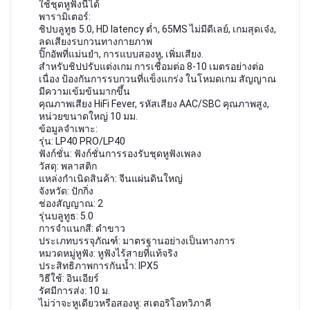
ใช้ชุดหูฟังนี้ได้
พารามิเตอร์:
ชิปบลูทูธ 5.0, HD latency ต่ำ, 65MS ไม่มีดีเลย์, เกมสุดเจ๋ง, 
ลดเสียงรบกวนทางกายภาพ
ปิ๊กอัพที่แม่นยำ, การแบบสองหู, เพิ่มเสียง.
สำหรับชิปปรับแต่งเกม การเชื่อมต่อ 8-10 เมตรอย่างต่อ
เนื่อง ป้องกันการรบกวนที่แข็งแกร่ง ในโหมดเกม สัญญาณ
มีความเข้มข้นมากขึ้น
คุณภาพเสียง HiFi Fever, รหัสเสียง AAC/SBC คุณภาพสูง, 
หน่วยขนาดใหญ่ 10 มม.
ข้อมูลจำเพาะ:
รุ่น: LP40 PRO/LP40
ฟังก์ชั่น: ฟังก์ชั่นการรองรับชุดหูฟังเพลง
วัสดุ: พลาสติก
แหล่งกำเนิดสินค้า: จีนแผ่นดินใหญ่
จังหวัด: ปักกิ่ง
ช่องสัญญาณ: 2
รุ่นบลูทูธ: 5.0
การจำแนกสี: ดำขาว
ประเภทบรรจุภัณฑ์: มาตรฐานอย่างเป็นทางการ
หมวดหมู่หูฟัง: หูฟังไร้สายที่แท้จริง
ประสิทธิภาพการกันน้ำ: IPX5
วิธีใช้: อินเอียร์
รัศมีการส่ง: 10 ม.
ไม่ว่าจะหูเดียวหรือสองหู: สเตอริโอทวิภาคี