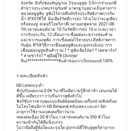
จังหวัด: ปักกิ่งช่องสัญญาณ: 2รุ่นบลูทูธ: 5.0การจำแนกสี:
ดำขาวประเภทบรรจุภัณฑ์: มาตรฐานอย่างเป็นทางการ
หมวดหมู่หูฟัง: หูฟังไร้สายที่แท้จริงประสิทธิภาพการกัน
น้ำ: IPX5วิธีใช้: อินเอียร์รัศมีการส่ง: 10 ม.ไม่ว่าจะหูเดียว
หรือสองหู: สเตอริโอทวิภาคีเวลาออกสู่ตลาด: 2021-08-
10เวลาสแตนด์บาย: 10 วันรัศมีการส่ง: 10 ม.ระยะเวลา
การรับประกัน: 12 เดือนการเชื่อมต่อระหว่างช่องซ้าย
และขวาของหูฟัง: การเชื่อมต่อไร้สายประสิทธิภาพการ
กันฝุ่น: IP5Xวิธีการเชื่อมต่อหูฟังและอุปกรณ์เล่น: การ
เชื่อมต่อบลูทูธสินค้ารวม:1 * หูฟังเอียร์บัด1 * เคสชาร์จ1
* สายชาร์จ1 * คู่มือผู้ใช้ (อังกฤษ/
จีน)***************สินค้าของเราเป็นของแท้ 100%
รายละเอียดสินค้า
HD Latency ต่ำ
ชิปปรับแต่งเกม 0.06 วินาทีไม่มีความรู้สึกล่าช้า เล่นเกมได้
ดีขึ้น เสถียรกว่า ราบรื่นกว่าหูฟังทั่วไป
ฟังก์ชันการควบคุมแบบสัมผัสยอดนิยม เครื่องช่วยฟังพร้อม
ไมโครโฟนมีการ HD Binaural สลับเพลง และหา Siri
อายุการใช้งานแบตเตอรี่ยาวนาน
เพลงต่อเนื่อง 20 ชั่วโมง, เวลาสแตนด์บาย 350 ชั่วโมง
ความเข้ากันได้ที่แข็งแกร่ง
ไม่ว่ามือถือยี่ห้อใดและรุ่นใด อุปกรณ์ที่ใช้บลูทูธก็สามารถ