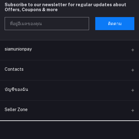
Subscribe to our newsletter for regular updates about
Offers, Coupons & more
ติดตาม
siamunionpay
Contacts
ที่อยู่
บัญชีของฉัน
บริษัท siamunionpay จำกัด
เข้าสู่ระบบ
โทรศัพท์
Seller Zone
ประวัติการสั่งซื้อ
อีเมล์
Become A Seller
สมัครตอนนี้
siamunionpay@gmail.com
สิ่งที่อยากได้ของฉัน