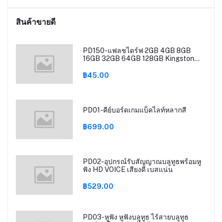
DR4
B /
สินค้าขายดี
0
PD150-แฟลชไดร์ฟ 2GB 4GB 8GB
16GB 32GB 64GB 128GB Kingston
Portable Metal DT101 G2 USB Flash
Drive
฿45.00
PD01-คีย์บอร์ดเกมแบ็คไลท์หลากสี
฿699.00
PD02-อุปกรณ์รับสัญญาณบลูทูธพร้อมหู
ฟัง HD VOICE เสียงดี เบสแน่น
฿529.00
PD03-หูฟัง หูฟังบลูทูธ ไร้สายบลูทูธ