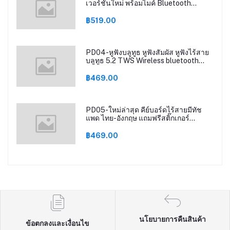
เวอร์ชันใหม่ พร้อมไมค์ Bluetooth
Earphones
฿519.00
PD04-หูฟังบลูทูธ หูฟังสัมผัส หูฟังไร้สาย
บลูทูธ 5.2 TWS Wireless bluetooth
headset Earphone Earbud ชาร์จแบต
ฉุกเฉิน รุ่นT25
฿469.00
PD05-ใหม่ล่าสุด คีย์บอร์ดไร้สายมีทัช
แพด ไทย-อังกฤษ แถมฟรีสติ๊กเกอร์
Keyboard bluetooth
฿469.00
นโยบายการคืนสินค้า
ข้อตกลงและเงื่อนไข