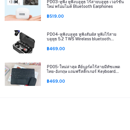
PD03-หูฟัง หูฟังบลูทูธ ไร้สายบลูทูธ เวอร์ชัน
ใหม่ พร้อมไมค์ Bluetooth Earphones
฿519.00
PD04-หูฟังบลูทูธ หูฟังสัมผัส หูฟังไร้สาย
บลูทูธ 5.2 TWS Wireless bluetooth
headset Earphone Earbud ชาร์จแบต
ฉุกเฉิน รุ่นT25
฿469.00
PD05-ใหม่ล่าสุด คีย์บอร์ดไร้สายมีทัชแพด
ไทย-อังกฤษ แถมฟรีสติ๊กเกอร์ Keyboard
bluetooth
฿469.00