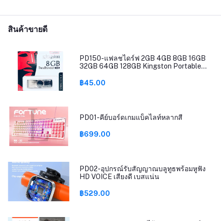
สินค้าขายดี
PD150-แฟลชไดร์ฟ 2GB 4GB 8GB 16GB
32GB 64GB 128GB Kingston Portable
Metal DT101 G2 USB Flash Drive
฿45.00
PD01-คีย์บอร์ดเกมแบ็คไลท์หลากสี
฿699.00
PD02-อุปกรณ์รับสัญญาณบลูทูธพร้อมหูฟัง
HD VOICE เสียงดี เบสแน่น
฿529.00