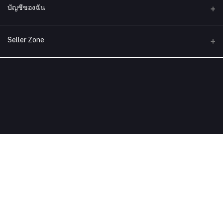
ที่อยู่
บัญชีของฉัน
บริษัท siamunionpay จำกัด
เข้าสู่ระบบ
โทรศัพท์
Seller Zone
ประวัติการสั่งซื้อ
อีเมล์
Become A Seller
สมัครตอนนี้
siamunionpay@gmail.com
สิ่งที่อยากได้ของฉัน
Login to Seller Panel
ติดตามการสั่งซื้อ