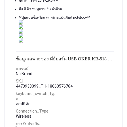
ขนาด 439*125.8*29.5MM
มี3 สี ฟ้า ชมพูบานเย็น ดำล้วน
**ปุ่มแบบช็อคโกแลต คล้ายแป้นพิมพ์ notebook**
ข้อมูลเฉพาะของ คีย์บอร์ด USB OKER KB-518 มีแผ่นซิลิโคนกันฝุ่น
แบรนด์
No Brand
SKU
4473938099_TH-18063576764
keyboard_switch_typ
e
ออปติคัล
Connection_Type
Wireless
การรับประกัน