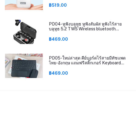
฿519.00
PD04-หูฟังบลูทูธ หูฟังสัมผัส หูฟังไร้สาย
บลูทูธ 5.2 TWS Wireless bluetooth
headset Earphone Earbud ชาร์จแบต
ฉุกเฉิน รุ่นT25
฿469.00
PD05-ใหม่ล่าสุด คีย์บอร์ดไร้สายมีทัชแพด
ไทย-อังกฤษ แถมฟรีสติ๊กเกอร์ Keyboard
bluetooth
฿469.00