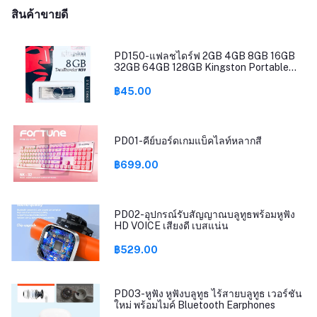
สินค้าขายดี
PD150-แฟลชไดร์ฟ 2GB 4GB 8GB 16GB
32GB 64GB 128GB Kingston Portable
Metal DT101 G2 USB Flash Drive
฿45.00
PD01-คีย์บอร์ดเกมแบ็คไลท์หลากสี
฿699.00
PD02-อุปกรณ์รับสัญญาณบลูทูธพร้อมหูฟัง
HD VOICE เสียงดี เบสแน่น
฿529.00
PD03-หูฟัง หูฟังบลูทูธ ไร้สายบลูทูธ เวอร์ชัน
ใหม่ พร้อมไมค์ Bluetooth Earphones