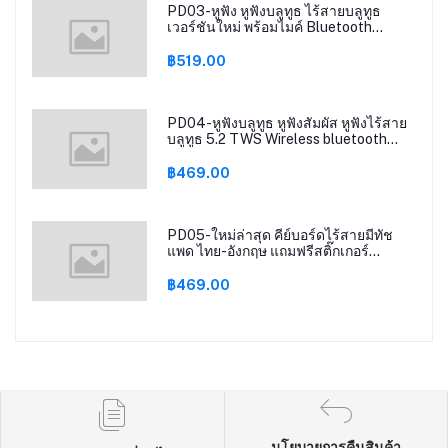
PD03-หูฟัง หูฟังบลูทูธ ไร้สายบลูทูธ
เวอร์ชันใหม่ พร้อมไมค์ Bluetooth
Earphones
฿519.00
PD04-หูฟังบลูทูธ หูฟังสัมผัส หูฟังไร้สาย
บลูทูธ 5.2 TWS Wireless bluetooth
headset Earphone Earbud ชาร์จแบต
ฉุกเฉิน รุ่นT25
฿469.00
PD05-ใหม่ล่าสุด คีย์บอร์ดไร้สายมีทัช
แพด ไทย-อังกฤษ แถมฟรีสติ๊กเกอร์
Keyboard bluetooth
฿469.00
นโยบายการคืนสินค้า