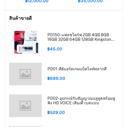
฿12,000.00
฿35,000.00
TX
DR4
B /
สินค้าขายดี
0
PD150-แฟลชไดร์ฟ 2GB 4GB 8GB
16GB 32GB 64GB 128GB Kingston
Portable Metal DT101 G2 USB Flash
Drive
฿45.00
PD01-คีย์บอร์ดเกมแบ็คไลท์หลากสี
฿699.00
PD02-อุปกรณ์รับสัญญาณบลูทูธพร้อมหู
ฟัง HD VOICE เสียงดี เบสแน่น
฿529.00