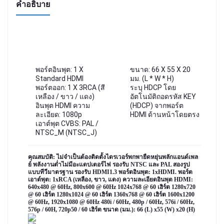
คำอธิบาย
พอร์ตอินพุต: 1 X
ขนาด: 66 X 55 X 20
Standard HDMI
มม. (L * W * H)
พอร์ตออก: 1 X 3RCA (สี
ระบุ HDCP โดย
เหลือง / ขาว / แดง)
อัตโนมัติถอดรหัส KEY
อินพุต HDMI ความ
(HDCP) จากพอร์ต
ละเอียด: 1080p
HDMI ด้านหน้าโดยตรง
เอาต์พุต CVBS: PAL /
NTSC_M (NTSC_J)
คุณสมบัติ: ไม่จำเป็นต้องติดตั้งไดรเวอร์พกพายืดหยุ่นพลักแอนด์เพล
ย์ พลังงานต่ำไม่มีอะแดปเตอร์ไฟ รองรับ NTSC และ PAL สองรูป
แบบทีวีมาตรฐาน รองรับ HDMI1.3 พอร์ตอินพุต: 1xHDMI. พอร์ต
เอาต์พุต: 1xRCA (เหลือง, ขาว, แดง) ความละเอียดอินพุต HDMI: 
640x480 @ 60Hz, 800x600 @ 60Hz 1024x768 @ 60 เฮิร์ต 1280x720 
@ 60 เฮิร์ต 1280x1024 @ 60 เฮิร์ต 1360x768 @ 60 เฮิร์ต 1600x1200 
@ 60Hz, 1920x1080 @ 60Hz 480i / 60Hz, 480p / 60Hz, 576i / 60Hz, 
576p / 60H, 720p50 / 60 เฮิร์ต ขนาด (มม.): 66 (L) x55 (W) x20 (H)