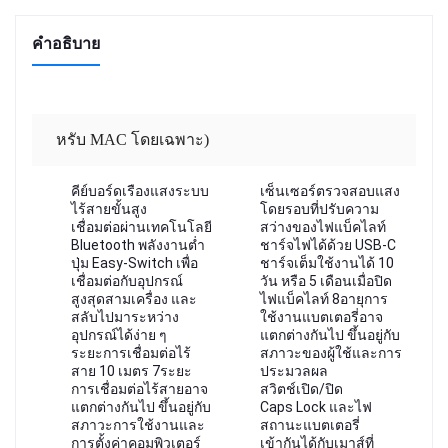
คำอธิบาย
หรับ MAC โดยเฉพาะ)
คีย์บอร์ดเรืองแสงระบบ
เซ็นเซอร์ตรวจสอบแสง
ไร้สายขั้นสูง
โดยรอบที่ปรับความ
เชื่อมต่อผ่านเทคโนโลยี
สว่างของไฟแบ็คไลท์
Bluetooth พลังงานต่ำ
ชาร์จไฟได้ด้วย USB-C
ปุ่ม Easy-Switch เพื่อ
ชาร์จเต็มใช้งานได้ 10
เชื่อมต่อกับอุปกรณ์
วัน หรือ 5 เดือนเมื่อปิด
สูงสุดสามเครื่อง และ
ไฟแบ็คไลท์ 8อายุการ
สลับไปมาระหว่าง
ใช้งานแบตเตอรี่อาจ
อุปกรณ์ได้ง่าย ๆ
แตกต่างกันไป ขึ้นอยู่กับ
ระยะการเชื่อมต่อไร้
สภาวะของผู้ใช้และการ
สาย 10 เมตร 7ระยะ
ประมวลผล
การเชื่อมต่อไร้สายอาจ
สวิตช์เปิด/ปิด
แตกต่างกันไป ขึ้นอยู่กับ
Caps Lock และไฟ
สภาวะการใช้งานและ
สถานะแบตเตอรี่
การตั้งค่าคอมพิวเตอร์
เข้ากันได้กับเมาส์ที่