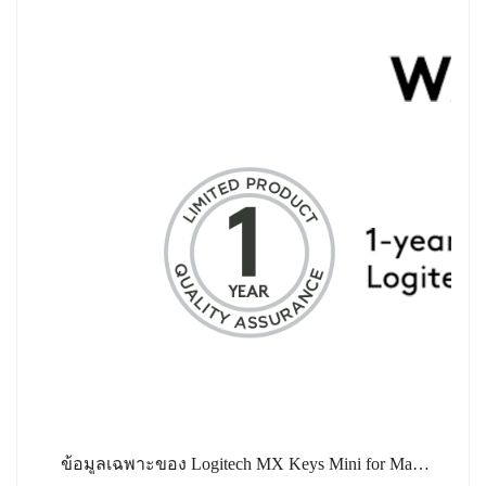
ข้อมูลเฉพาะของ Logitech MX Keys Mini for Mac Wireless Keyboard Bluetooth USB (คีย์บอร์ดไร้สาย บลูทูธ USB ไซส์มินิพร้อมปุ่มอัจฉริยะสำหรับ MAC โดยเฉพาะ)